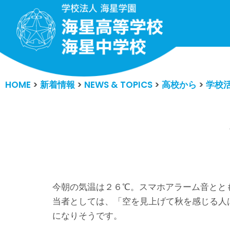
コ
ン
テ
ン
HOME
>
新着情報
>
NEWS & TOPICS
>
高校から
>
学校
ツ
へ
ス
キ
ッ
プ
今朝の気温は２６℃。スマホアラーム音とと
当者としては、「空を見上げて秋を感じる人
になりそうです。