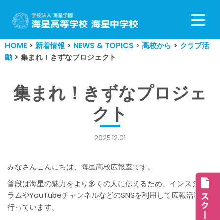
コ
ン
HOME
>
新着情報
>
NEWS & TOPICS
>
高校から
>
クラブ活
テ
動
>
集まれ！きずなプロジェクト
ン
ツ
へ
集まれ！きずなプロジェ
ス
クト
キ
ッ
プ
2025.12.01
みなさんこんにちは、海星高校広報室です。
普段は海星の魅力をより多くの人に伝えるため、インスタグ
ラムやYouTubeチャンネルなどのSNSを利用して広報活動を
行っています。