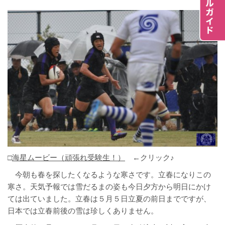
□
海星ムービー（頑張れ受験生！）
←クリック♪
今朝も春を探したくなるような寒さです。立春になりこの
寒さ。天気予報では雪だるまの姿も今日夕方から明日にかけ
ては出ていました。立春は５月５日立夏の前日までですが、
日本では立春前後の雪は珍しくありません。