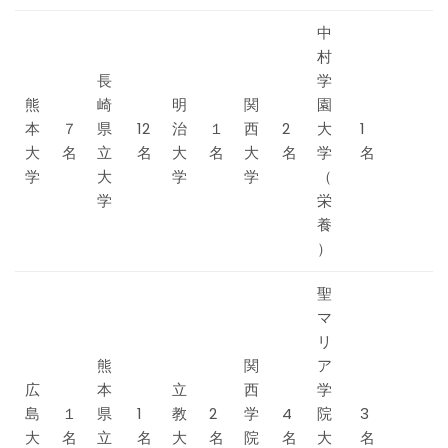
中
村
長
学
熊
崎
明
関
園
本
７
県
12
治
１
西
2
大
1
大
名
立
名
大
名
大
名
学
名
学
大
学
学
（
学
栄
養
）
聖
マ
リ
熊
関
ア
広
本
立
西
学
島
１
県
1
教
2
学
4
院
3
大
名
立
名
大
名
院
名
大
名