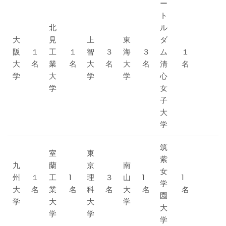
ー
ト
北
ル
大
見
上
東
ダ
阪
１
工
１
智
３
海
３
ム
１
大
名
業
名
大
名
大
名
清
名
学
大
学
学
心
学
女
子
大
学
筑
室
東
紫
九
蘭
京
南
女
州
１
工
1
理
３
山
1
1
学
大
名
業
名
科
名
大
名
名
園
学
大
大
学
大
学
学
学