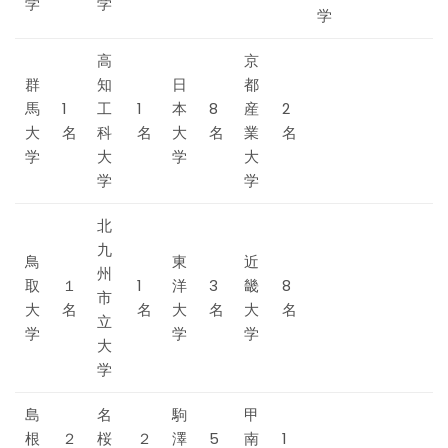
学
学
学
高
京
群
知
日
都
馬
1
工
1
本
8
産
2
大
名
科
名
大
名
業
名
学
大
学
大
学
学
北
九
鳥
東
近
州
取
１
1
洋
3
畿
8
市
大
名
名
大
名
大
名
立
学
学
学
大
学
島
名
駒
甲
根
２
桜
２
澤
5
南
1