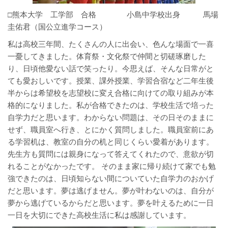
□熊本大学 工学部 合格 小島中学校出身 馬場
圭佑君（国公立進学コース）
私は高校三年間、たくさんの人に出会い、色んな場面で一喜
一憂してきました。体育祭・文化祭で仲間と切磋琢磨した
り、日頃他愛ない話で笑ったり。今思えば、そんな日常がと
ても愛おしいです。授業、課外授業、学習合宿など二年生後
半からは希望校を志望校に変え合格に向けての取り組みが本
格的になりました。私が合格できたのは、学校生活で培った
自学力だと思います。わからない問題は、その日そのままに
せず、職員室へ行き、とにかく質問しました。職員室前にあ
る学習机は、教室の自分の机と同じくらい愛着があります。
先生方も質問には親身になって答えてくれたので、意欲が切
れることがなかったです。 そのまま家に帰り続けて家でも勉
強できたのは、日頃知らない間についていた自学力のおかげ
だと思います。夢は逃げません。夢が叶わないのは、自分が
夢から逃げているからだと思います。夢を叶えるために一日
一日を大切にできた高校生活に私は感謝しています。