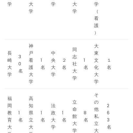
学
大
学
大
学
学
学
（
看
護
）
神
大
同
長
戸
中
東
3
志
崎
看
1
央
２
1
文
１
0
社
大
護
名
大
名
名
化
名
名
大
学
大
学
大
学
学
学
そ
福
高
立
の
岡
知
法
2
命
他
教
1
県
1
政
1
8
6
館
私
育
名
立
名
大
名
名
3
大
立
大
大
学
名
学
大