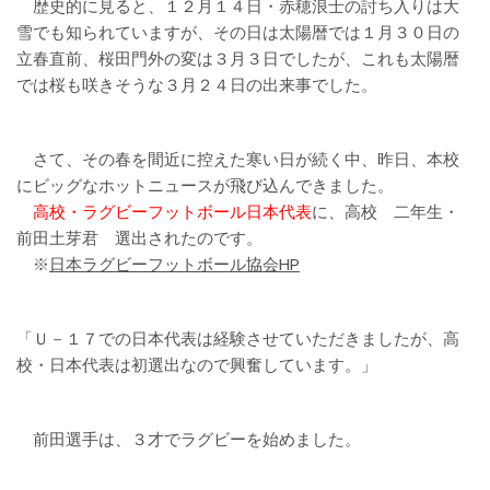
歴史的に見ると、１２月１４日・赤穂浪士の討ち入りは大
雪でも知られていますが、その日は太陽暦では１月３０日の
立春直前、桜田門外の変は３月３日でしたが、これも太陽暦
では桜も咲きそうな３月２４日の出来事でした。
さて、その春を間近に控えた寒い日が続く中、昨日、本校
にビッグなホットニュースが飛び込んできました。
高校・ラグビーフットボール日本代表
に、高校 二年生・
前田土芽君 選出されたのです。
※
日本ラグビーフットボール協会HP
「Ｕ－１７での日本代表は経験させていただきましたが、高
校・日本代表は初選出なので興奮しています。」
前田選手は、３才でラグビーを始めました。