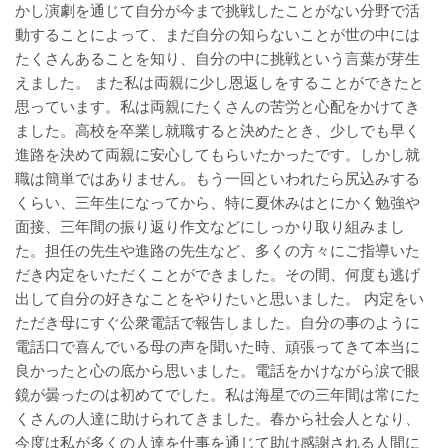
かし演劇を通じて自分が今まで挑戦したことがない分野で活
動することによって、まだ自分の知らないことが世の中には
たくさんあることを知り、自分の中に挑戦という言葉が芽生
えました。 また私は両親に少し恩返しをすることができたと
思っています。私は両親にたくさんの苦労と心配をかけてき
ました。高校を卒業し就職すると決めたとき、少しでも早く
進路を決めて両親に安心してもらいたかったです。しかし就
職は簡単ではありません。もう一回といわれたら尻込みする
くらい、三年生になってから、特に夏休みはとにかく勉強や
面接、三年間の振り返り作文などにしっかり取り組みまし
た。担任の先生や進路の先生など、多くの方々にご指導いた
だき内定をいただくことができました。その間、何度も逃げ
出して自分の好きなことをやりたいと思いました。 内定をい
ただき母にすぐ公衆電話で報告しました。自分の事のように
電話口で喜んでいる母の声を聞いた時、頑張ってきて本当に
良かったと心の底から思いました。電話をかけながら涙で眼
鏡が曇ったのは初めてでした。私は海星での三年間は常にた
くさんの人達に助けられてきました。春から社会人となり、
今度は私が多くの人達を仕事を通じて助け感謝される人間に