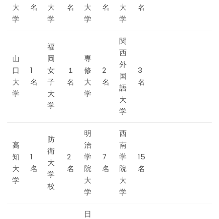
大
名
大
名
大
名
大
名
学
学
学
学
関
福
西
山
岡
専
外
口
1
女
１
修
2
3
国
大
名
子
名
大
名
名
語
学
大
学
大
学
学
明
西
防
高
治
南
衛
知
1
2
学
7
学
15
大
大
名
名
院
名
院
名
学
学
大
大
校
学
学
日