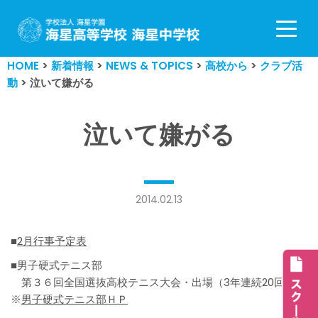
コ
ン
HOME
>
新着情報
>
NEWS & TOPICS
>
高校から
>
クラブ活
テ
動
>
泣いて嫌がる
ン
ツ
へ
泣いて嫌がる
ス
キ
ッ
プ
2014.02.13
■
2月行事予定表
■男子硬式テニス部
第３６回全国選抜高校テニス大会・出場（3年連続20回目）
※
男子硬式テニス部ＨＰ