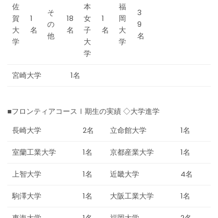
佐
本
福
そ
3
賀
1
18
女
1
岡
の
9
大
名
名
子
名
大
他
名
学
大
学
学
宮崎大学 1名
■フロンティアコースⅠ期生の実績 ◇大学進学
長崎大学
2名
立命館大学
1名
室蘭工業大学
1名
京都産業大学
1名
上智大学
1名
近畿大学
4名
駒澤大学
1名
大阪工業大学
1名
東海大学
1名
福岡大学
2名