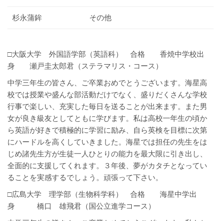
杉永蒲鉾
その他
□大阪大学 外国語学部（英語科） 合格 香焼中学校出
身 瀬戸圭太郎君（ステラマリス・コース）
中学三年生の皆さん、ご卒業おめでとうございます。海星高
校では授業や盛んな部活動だけでなく、盛りだくさんな学校
行事で楽しい、充実した毎日を送ることが出来ます。また男
女が良き級友としてともに学びます。私は高校一年生の頃か
ら英語が好きで積極的に学習に励み、自ら英検を目標に次第
にハードルを高くしていきました。海星では担任の先生をは
じめ諸先生方が生徒一人ひとりの能力を最大限に引き出し、
全面的に支援してくれます。３年後、夢がカタチとなってい
ることを実感するでしょう。頑張って下さい。
□広島大学 理学部（生物科学科） 合格 海星中学出
身 橋口 雄飛君（国公立進学コース）