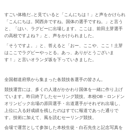
すごい体格だ…と見ていると「こんにちは！」と声をかけられ
「こんにちは。関西弁ですね。国体の選手ですね。」と言う
と、「はい、ラグビーに出場します。ここは、前田土芽選手
の高校ですよね？」と、声をかけられました。
「そうですよ。」と、答えると「おー、ここや、ここ！土芽
はここでラグビーやっとる。あっ、ありがとうございま
す！」と言いオランダ坂を下っていきました。
全国都道府県から集まった各競技各選手の皆さん。
競技運営には、多くの人達がかかわり国体を一緒に作り上げ
ています。昨日終了したセーリング競技。本校OB・ロンドン
オリンピック出場の原田選手・出道選手がそれぞれ出場し、
上位に入る好成績を残したのはすでに報道であった通りで
す。技術に加えて、風を読むセーリング競技。
会場で運営として参加した本校生徒・白石先生と記念写真を