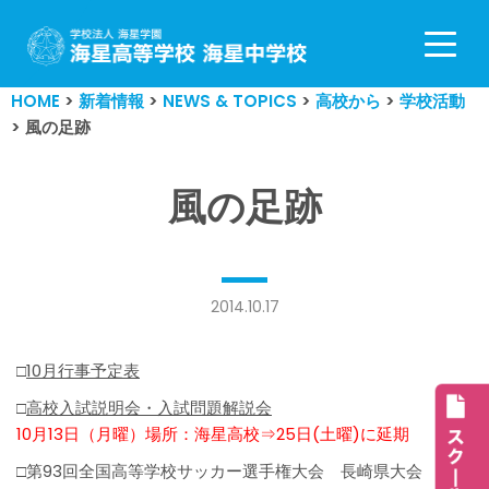
コ
ン
HOME
>
新着情報
>
NEWS & TOPICS
>
高校から
>
学校活動
テ
>
風の足跡
ン
ツ
へ
風の足跡
ス
キ
ッ
プ
2014.10.17
□
10月行事予定表
□
高校入試説明会・入試問題解説会
10月13日（月曜）場所：海星高校⇒25日(土曜)に延期
□第93回全国高等学校サッカー選手権大会 長崎県大会