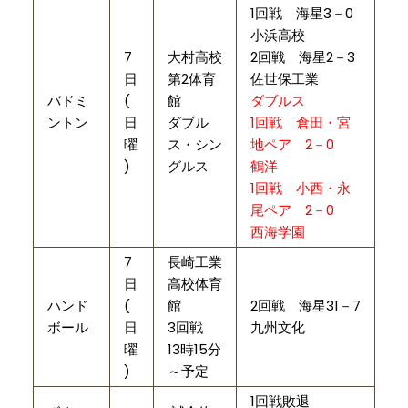
1回戦 海星3－0
小浜高校
7
大村高校
2回戦 海星2－3
日
第2体育
佐世保工業
バドミ
(
館
ダブルス
ントン
日
ダブル
1回戦 倉田・宮
曜
ス・シン
地ペア 2－0
)
グルス
鶴洋
1回戦 小西・永
尾ペア 2－0
西海学園
7
長崎工業
日
高校体育
ハンド
(
館
2回戦 海星31－7
ボール
日
3回戦
九州文化
曜
13時15分
)
～予定
1回戦敗退