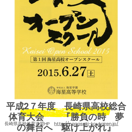
平成2７年度 長崎県高校総合
体育大会 『勝負の時 夢
長崎県高校体育連盟HP
http://nagasaki-koutairen.jp/
の舞台へ 駆け上がれ』