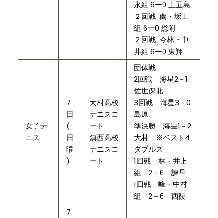
永組 6ー0 上五島
２回戦 蘭・坂上
組 6ー0 総附
２回戦 今林・中
井組 6ー0 東翔
団体戦
2回戦 海星2－1
佐世保北
7
大村高校
3回戦 海星3－0
日
テニスコ
島原
女子テ
(
ート
準決勝 海星1－2
ニス
日
鎮西高校
大村 ※ベスト4
曜
テニスコ
ダブルス
)
ート
1回戦 林・井上
組 2－6 諫早
1回戦 峰・中村
組 2－6 西陵
7