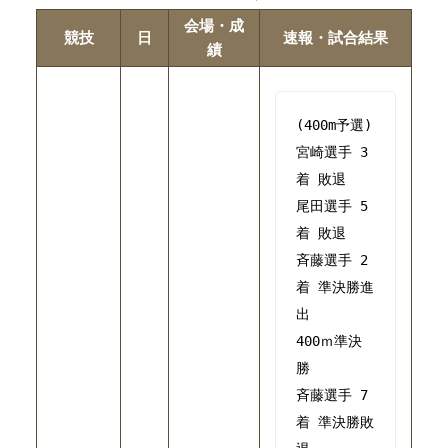
会場・成
競技
日
速報・試合結果
績
(400m予選)

宮崎選手 3
着 敗退

尾田選手 5
着 敗退

斉藤選手 2
着 準決勝進
400ｍ準決
勝

斉藤選手 7
着 準決勝敗