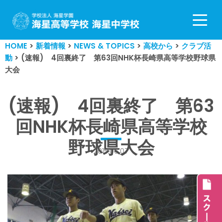
コ
ン
HOME
>
新着情報
>
NEWS & TOPICS
>
高校から
>
クラブ活
テ
動
>
(速報) 4回裏終了 第63回NHK杯長崎県高等学校野球県
ン
大会
ツ
へ
ス
(速報) 4回裏終了 第63
キ
回NHK杯長崎県高等学校
ッ
プ
野球県大会
2015.06.07