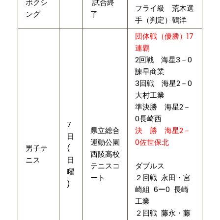
ボクシ
試合終
フライ級 荒木選
ング
了
手（判定）鶴洋
団体戦（優勝）17
連覇
2回戦 海星3－0
諫早商業
3回戦 海星2－0
大村工業
準決勝 海星2－
0長崎西
7
県立総合
決 勝 海星2－
日
運動公園
0佐世保北
男子テ
(
西陵高校
ニス
日
テニスコ
ダブルス
曜
ート
２回戦 永田・宮
)
崎組 6ー0 長崎
工業
２回戦 藤永・藤