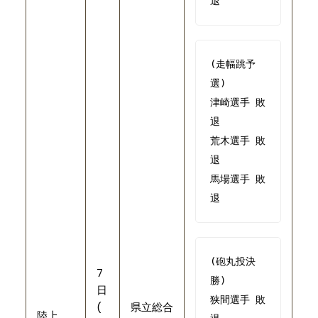
(走幅跳予
選)

津崎選手 敗
退

荒木選手 敗
退

馬場選手 敗
退
(砲丸投決
7
勝)
日
狭間選手 敗
(
県立総合
陸上