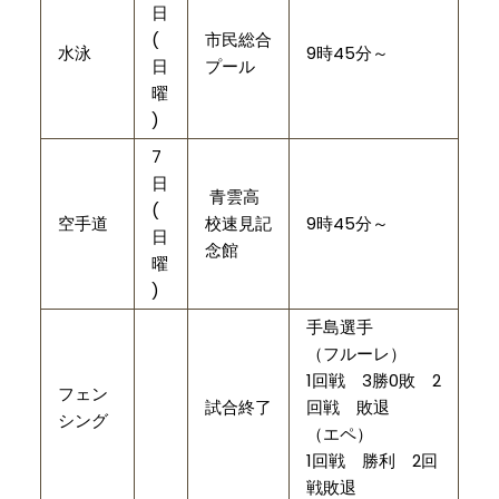
日
(
市民総合
水泳
9時45分～
日
プール
曜
)
7
日
青雲高
(
空手道
校速見記
9時45分～
日
念館
曜
)
手島選手
（フルーレ）
1回戦 3勝0敗
2
フェン
試合終了
回戦 敗退
シング
（エペ）
1回戦 勝利 2回
戦敗退