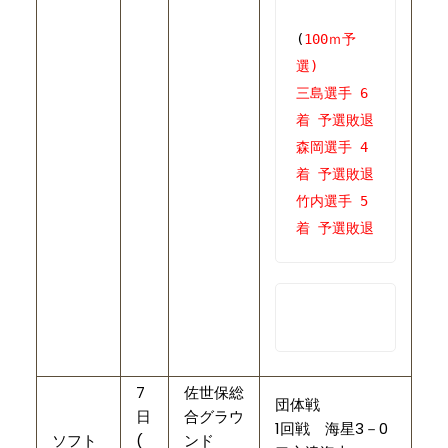
(
100ｍ予
選)
三島選手 6
着 予選敗退
森岡選手 4
着 予選敗退
竹内選手 5
7
佐世保総
団体戦
日
合グラウ
1回戦 海星3－0
ソフト
(
ンド