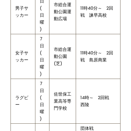
日
市総合運
男子サ
(
11時40分～ 2回
動公園運
ッカー
日
戦 諫早高校
動広場
曜
)
7
日
市総合運
女子サ
(
11時40分～ 2回
動公園
ッカー
日
戦 島原商業
(芝)
曜
)
7
日
佐世保工
ラグビ
(
14時～ 2回戦
業高等専
ー
日
西陵
門学校
曜
)
団体戦