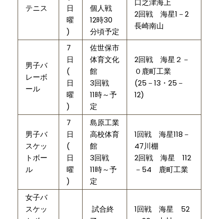
口之津海上
テニス
日
個人戦
2回戦 海星1－2
曜
12時30
長崎南山
)
分頃予定
7
佐世保市
日
体育文化
2回戦 海星２－
男子バ
(
館
０鹿町工業
レーボ
日
3回戦
(25－13・25－
ール
曜
11時～予
12)
)
定
7
島原工業
男子バ
日
高校体育
1回戦 海星118－
スケッ
(
館
47川棚
トボー
日
3回戦
2回戦 海星 112
ル
曜
11時～予
－54 鹿町工業
)
定
女子バ
スケッ
試合終
1回戦 海星 52