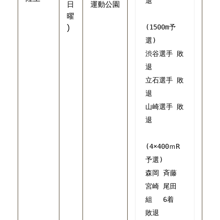
退
日
運動公園
曜
)
(1500m予
選)
渋谷選手 敗
退
立石選手 敗
退
山崎選手 敗
退

(4×400ｍR
予選)

森岡 斉藤 
宮崎 尾田
組　 6着 
敗退
