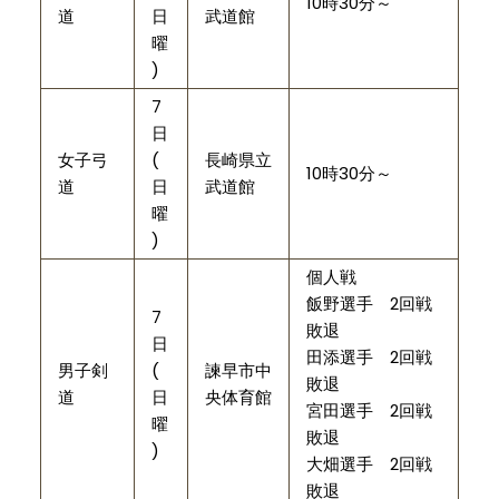
10時30分～
道
日
武道館
曜
)
7
日
女子弓
(
長崎県立
10時30分～
道
日
武道館
曜
)
個人戦
飯野選手 2回戦
7
敗退
日
田添選手 2回戦
男子剣
(
諫早市中
敗退
道
日
央体育館
宮田選手 2回戦
曜
敗退
)
大畑選手 2回戦
敗退