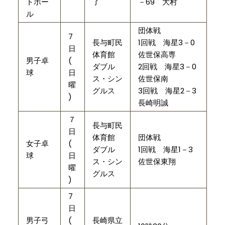
トボー
了
－69 大村
ル
団体戦
7
長与町民
1回戦 海星3－0
日
体育館
佐世保高専
男子卓
(
ダブル
2回戦 海星3－0
球
日
ス・シン
佐世保南
曜
グルス
3回戦 海星2－3
)
長崎明誠
７
長与町民
日
体育館
団体戦
女子卓
(
ダブル
1回戦 海星1－3
球
日
ス・シン
佐世保東翔
曜
グルス
)
7
日
男子弓
(
長崎県立