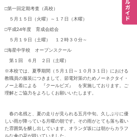
□第一回定期考査（高校）
５月１５日（火曜）～１７日（木曜）
□平成24年度 育成会総会
５月１９日（土曜） １２時３０分～
□海星中学校 オープンスクール
第１回 ６月 ２日（土曜）
※本校では、夏季期間（５月１日～１０月３１日）における
教職員の服装につきまして、節電対策のためノーネクタイ・
ノー上着による 『クールビズ』 を実施しております。ご
理解とご協力をよろしくお願いいたします。
春の名残と、夏の走りが見られる五月中旬。久しぶりに優
しい雨が降っている月曜の朝です。その雨がとても落ち着い
た雰囲気を醸し出しています。オランダ坂には朝からカラフ
ルな傘の花が咲いていました。