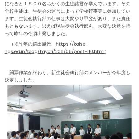
になると１５００名ちかくの生徒諸君が学んでいます。その
全校生徒は、生徒会の運営によって学校行事等に参加してい
ます。生徒会執行部の仕事は大変やり甲斐があり、また責任
もともないます。思えば現生徒会執行部も、大変な決意を持
って昨年の今頃出発しました。
（※昨年の選出風景
https://kaisei-
ngs.ed.jp/blog/tayori/2011/05/post-110.html
）
開票作業が終わり、新生徒会執行部のメンバーが今年度も
決定しました。