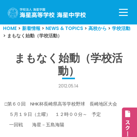
コ
ン
HOME
>
新着情報
>
NEWS & TOPICS
>
高校から
>
学校活動
テ
>
まもなく始動（学校活動）
ン
ツ
へ
まもなく始動（学校活
ス
動）
キ
ッ
プ
2012.05.14
□第６０回 NHK杯長崎県高等学校野球 長崎地区大会
５月１９日（土曜） １２時００分～ 予定
一回戦 海星－五島海陽