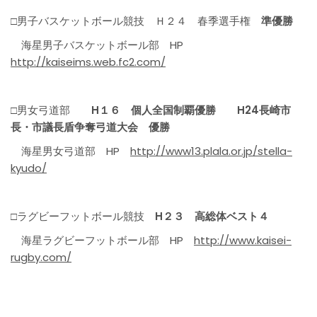
□男子バスケットボール競技 Ｈ２４ 春季選手権
準優勝
海星男子バスケットボール部 HP
http://kaiseims.web.fc2.com/
□男女弓道部
H１６ 個人全国制覇優勝 H24長崎市
長・市議長盾争奪弓道大会 優勝
海星男女弓道部 HP
http://www13.plala.or.jp/stella-
kyudo/
□ラグビーフットボール競技
H２３ 高総体ベスト４
海星ラグビーフットボール部 HP
http://www.kaisei-
rugby.com/