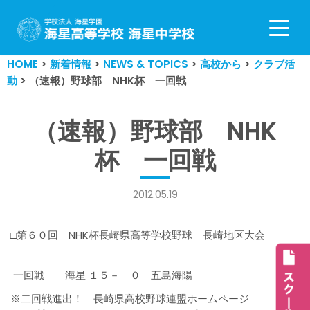
コ
ン
HOME
>
新着情報
>
NEWS & TOPICS
>
高校から
>
クラブ活
テ
動
>
（速報）野球部 NHK杯 一回戦
ン
ツ
へ
（速報）野球部 NHK
ス
杯 一回戦
キ
ッ
プ
2012.05.19
□第６０回 NHK杯長崎県高等学校野球 長崎地区大会
一回戦 海星 １５－ ０ 五島海陽
※二回戦進出！ 長崎県高校野球連盟ホームページ