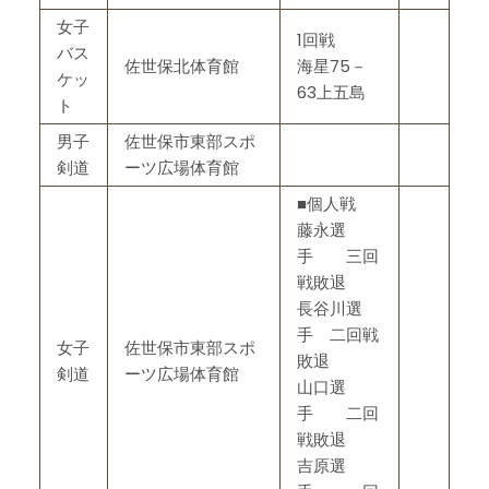
女子
1回戦
バス
佐世保北体育館
海星75－
ケッ
63上五島
ト
男子
佐世保市東部スポ
剣道
ーツ広場体育館
■個人戦
藤永選
手 三回
戦敗退
長谷川選
手 二回戦
女子
佐世保市東部スポ
敗退
剣道
ーツ広場体育館
山口選
手 二回
戦敗退
吉原選