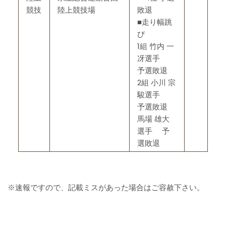
競技
陸上競技場
敗退
■走り幅跳
び
1組 竹内 一
冴選手
予選敗退
2組 小川 宗
駿選手
予選敗退
馬場 雄大
選手 予
選敗退
※速報ですので、記載ミスがあった場合はご容赦下さい。