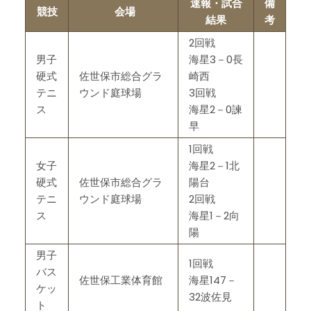
速報・試合
備
競技
会場
結果
考
2回戦
男子
海星3－0長
硬式
佐世保市総合グラ
崎西
テニ
ウンド庭球場
3回戦
ス
海星2－0諫
早
1回戦
女子
海星2－1北
硬式
佐世保市総合グラ
陽台
テニ
ウンド庭球場
2回戦
ス
海星1－2向
陽
男子
1回戦
バス
佐世保工業体育館
海星147－
ケッ
32波佐見
ト