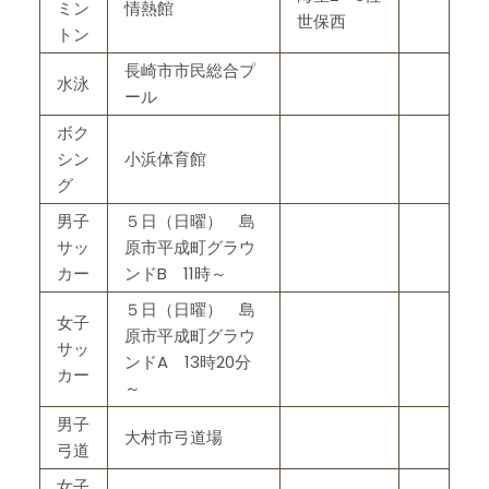
ミン
情熱館
世保西
トン
長崎市市民総合プ
水泳
ール
ボク
シン
小浜体育館
グ
男子
５日（日曜） 島
サッ
原市平成町グラウ
カー
ンドB 11時～
５日（日曜） 島
女子
原市平成町グラウ
サッ
ンドA 13時20分
カー
～
男子
大村市弓道場
弓道
女子