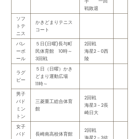
手 一回
戦敗退
ソフ
かきどまりテニス
トテ
コート
ニス
バレ
５日(日曜)長与町
2回戦
ーボ
民体育館 10時～
海星2－0西
ール
3回戦
陵
５日（日曜）かき
ラグ
どまり運動広場
ビー
11時～
男子
2回戦
バド
三菱重工総合体育
海星3－2長
ミン
館
崎日大
トン
女子
2回戦
バド
長崎南高校体育館
海星2－3佐