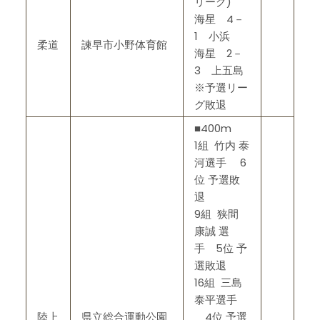
リーグ)
海星 4－
1 小浜
柔道
諫早市小野体育館
海星 2－
3 上五島
※予選リー
グ敗退
■400m
1組 竹内 泰
河選手 6
位 予選敗
退
9組 狭間
康誠 選
手 5位 予
選敗退
16組 三島
泰平選手
陸上
県立総合運動公園
4位 予選