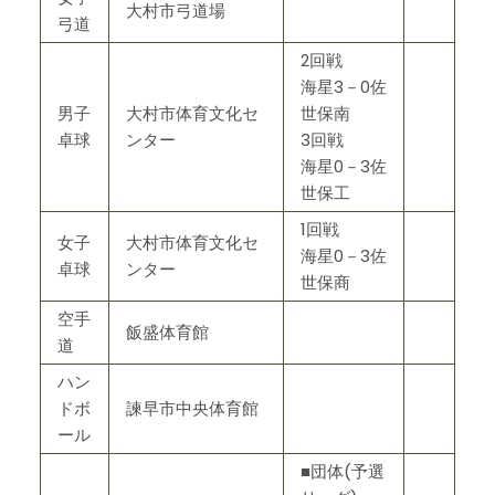
大村市弓道場
弓道
2回戦
海星3－0佐
男子
大村市体育文化セ
世保南
卓球
ンター
3回戦
海星0－3佐
世保工
1回戦
女子
大村市体育文化セ
海星0－3佐
卓球
ンター
世保商
空手
飯盛体育館
道
ハン
ドボ
諫早市中央体育館
ール
■団体(予選