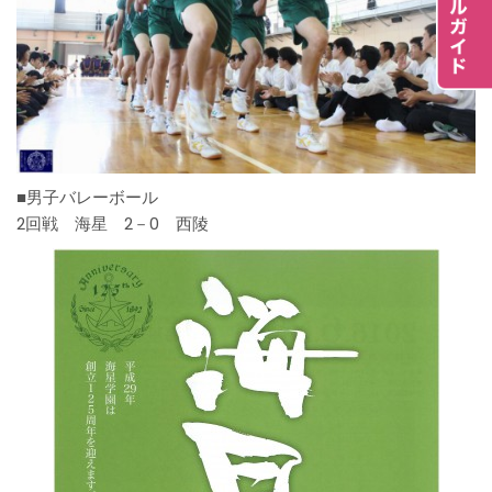
■男子バレーボール
2回戦 海星 2－0 西陵