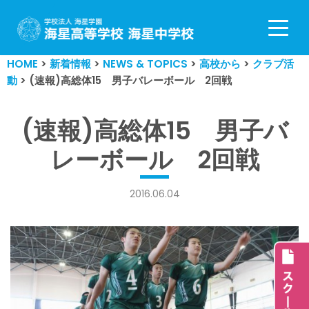
コ
ン
HOME
>
新着情報
>
NEWS & TOPICS
>
高校から
>
クラブ活
テ
動
>
(速報)高総体15 男子バレーボール 2回戦
ン
ツ
へ
(速報)高総体15 男子バ
ス
レーボール 2回戦
キ
ッ
プ
2016.06.04