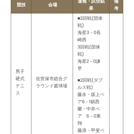
速報・試合結
備
競技
会場
果
考
■2回戦(団体
戦)
海星3－0長
崎西
3回戦(団体
戦)
海星2－0諫
早
男子
硬式
佐世保市総合グ
■2回戦(ダブ
テニ
ラウンド庭球場
ルス戦)
ス
藤永・坂上ペ
ア6－1鎮西
蘭・中井ペ
ア 6－0東
翔
藤浪・甲斐ペ