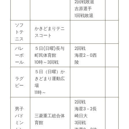
2回戦敗退
吉原選手
1回戦敗退
ソフ
かきどまりテニ
トテ
スコート
ニス
バレ
５日(日曜)長与
2回戦
ーボ
町民体育館
海星2－0西
ール
10時～3回戦
陵
５日（日曜）か
ラグ
きどまり運動広
ビー
場
11時～
2回戦
男子
海星3－2長
バド
三菱重工総合体
崎日大
ミン
育館
3回戦