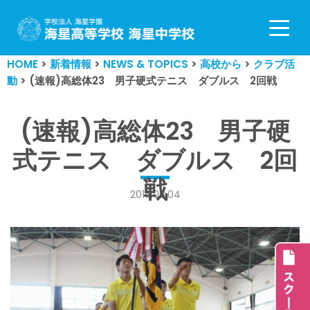
コ
ン
HOME
>
新着情報
>
NEWS & TOPICS
>
高校から
>
クラブ活
テ
動
>
(速報)高総体23 男子硬式テニス ダブルス 2回戦
ン
ツ
へ
(速報)高総体23 男子硬
ス
式テニス ダブルス 2回
キ
ッ
戦
プ
2016.06.04