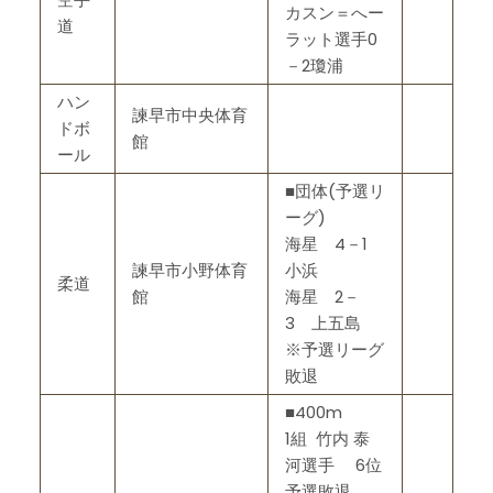
カスン＝へー
道
ラット選手0
－2瓊浦
ハン
諫早市中央体育
ドボ
館
ール
■団体(予選リ
ーグ)
海星 4－1
諫早市小野体育
小浜
柔道
館
海星 2－
3 上五島
※予選リーグ
敗退
■400m
1組 竹内 泰
河選手 6位
予選敗退