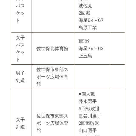
バス
波佐見
ケッ
2回戦
ト
海星64－67
島原工業
女子
1回戦
バス
佐世保北体育館
海星75－63
ケッ
上五島
ト
佐世保市東部ス
男子
ポーツ広場体育
剣道
館
■個人戦
藤永選手
3回戦敗退
佐世保市東部ス
長谷川選手
女子
ポーツ広場体育
2回戦敗退
剣道
館
山口選手