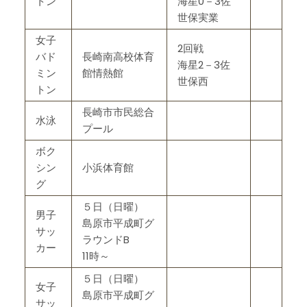
トン
海星0－3佐
世保実業
女子
2回戦
バド
長崎南高校体育
海星2－3佐
ミン
館情熱館
世保西
トン
長崎市市民総合
水泳
プール
ボク
シン
小浜体育館
グ
５日（日曜）
男子
島原市平成町グ
サッ
ラウンドB
カー
11時～
５日（日曜）
女子
島原市平成町グ
サッ