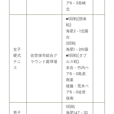
ア6－3長崎
北
■1回戦(団体
戦)
海星2－1北陽
台
2回戦
女子
海星1－2向陽
硬式
佐世保市総合グ
■1回戦(ダブ
テニ
ラウンド庭球場
ルス戦)
ス
末吉・竹内ペ
ア6－0島原
商業
後藤・荒木ペ
ア6－0佐世
保南
1回戦
男子
海星147－32