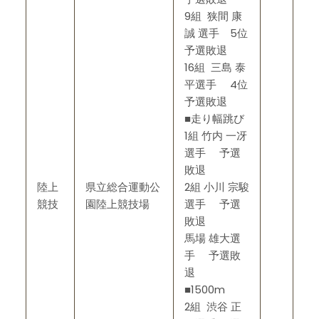
9組 狭間 康
誠 選手 5位
予選敗退
16組 三島 泰
平選手 4位
予選敗退
■走り幅跳び
1組 竹内 一冴
選手 予選
敗退
陸上
県立総合運動公
2組 小川 宗駿
競技
園陸上競技場
選手 予選
敗退
馬場 雄大選
手 予選敗
退
■1500m
2組 渋谷 正