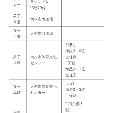
ラウンドA
カー
13時20分～
男子
大村市弓道場
弓道
女子
大村市弓道場
弓道
2回戦
海星3－0佐
男子
大村市体育文化
世保南
卓球
センター
3回戦
海星0－3佐
世保工
1回戦
女子
大村市体育文化
海星0－3佐
卓球
センター
世保商
1回戦(個人
戦)
空手