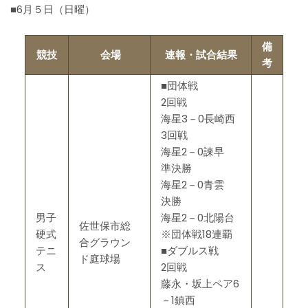
■6月５日（日曜）
備
競技
会場
速報・試合結果
考
■団体戦
2回戦
海星3－0長崎西
3回戦
海星2－0諫早
準決勝
海星2－0青雲
決勝
男子
海星2－0北陽台
佐世保市総
硬式
※団体戦18連覇
合グラウン
テニ
■ダブルス戦
ド庭球場
ス
2回戦
藤永・坂上ペア6
－1鎮西