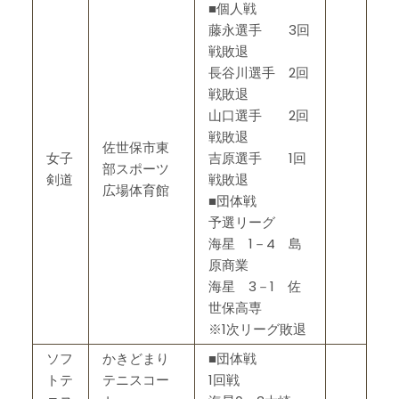
■個人戦
藤永選手 3回
戦敗退
長谷川選手 2回
戦敗退
山口選手 2回
戦敗退
佐世保市東
女子
吉原選手 1回
部スポーツ
剣道
戦敗退
広場体育館
■団体戦
予選リーグ
海星 1－4 島
原商業
海星 3－1 佐
世保高専
※1次リーグ敗退
ソフ
かきどまり
■団体戦
トテ
テニスコー
1回戦