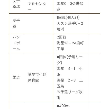
女子
文化センタ
海星0－3佐世保
卓球
ー
商
1回戦(個人戦)
空手
カスン選手0－2
道
瓊浦
ハン
2回戦
ドボ
海星23－24鹿町
ール
工業
■団体(予選リー
グ)
海星 4－1 小
諫早市小野
浜
柔道
体育館
海星 2－3 上
五島
※予選リーグ敗
退
■400m