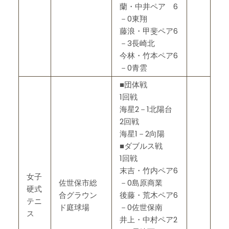
蘭・中井ペア 6
－0東翔
藤浪・甲斐ペア6
－3長崎北
今林・竹本ペア6
－0青雲
■団体戦
1回戦
海星2－1北陽台
2回戦
海星1－2向陽
■ダブルス戦
1回戦
末吉・竹内ペア6
女子
佐世保市総
－0島原商業
硬式
合グラウン
後藤・荒木ペア6
テニ
ド庭球場
－0佐世保南
ス
井上・中村ペア2