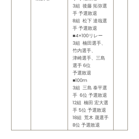
3組 後藤 拓弥選
手 予選敗退
8組 松下 達哉選
手 予選敗退
■4×100リレー
3組 楠田選手、
竹内選手、
津崎選手、三島
選手 6位
予選敗退
■100m
3組 三島 泰平選
手 6位 予選敗退
12組 楠田 宏大選
手 5位 予選敗退
18組 荒木 晟選手
8位 予選敗退