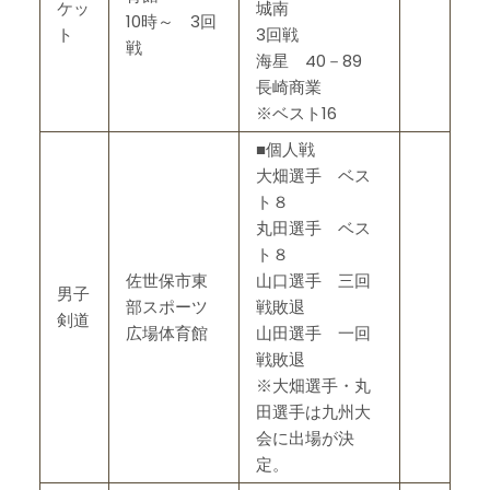
ケッ
城南
10時～ 3回
ト
3回戦
戦
海星 40－89
長崎商業
※ベスト16
■個人戦
大畑選手 ベス
ト８
丸田選手 ベス
ト８
佐世保市東
山口選手 三回
男子
部スポーツ
戦敗退
剣道
広場体育館
山田選手 一回
戦敗退
※大畑選手・丸
田選手は九州大
会に出場が決
定。