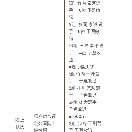
1組 竹内 泰河選
手 6位 予選敗
退
9組 狭間 康誠 選
手 5位 予選敗
退
16組 三島 泰平選
手 4位 予選敗
退
■走り幅跳び
1組 竹内 一冴選
手 予選敗退
2組 小川 宗駿選
手 予選敗退
馬場 雄大選手
予選敗退
県立総合運
■1500m
陸上
動公園陸上
2組 渋谷 正剛選
競技
競技場
手 予選敗退