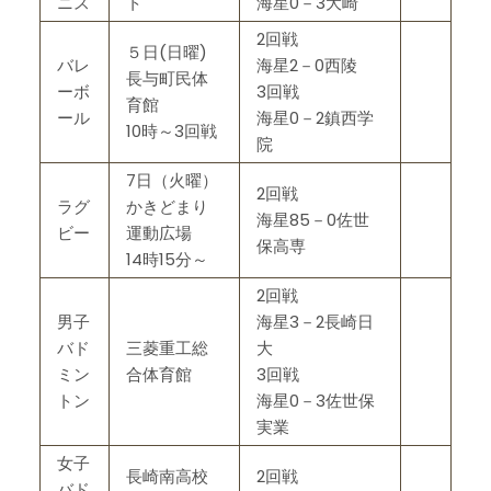
ニス
ト
海星0－3大崎
2回戦
５日(日曜)
バレ
海星2－0西陵
長与町民体
ーボ
3回戦
育館
ール
海星0－2鎮西学
10時～3回戦
院
7日（火曜）
2回戦
ラグ
かきどまり
海星85－0佐世
ビー
運動広場
保高専
14時15分～
2回戦
男子
海星3－2長崎日
バド
三菱重工総
大
ミン
合体育館
3回戦
トン
海星0－3佐世保
実業
女子
長崎南高校
2回戦
バド