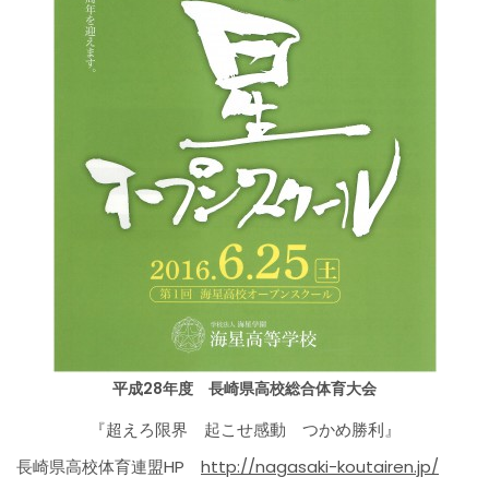
平成28年度 長崎県高校総合体育大会
『超えろ限界 起こせ感動 つかめ勝利』
長崎県高校体育連盟HP
http://nagasaki-koutairen.jp/