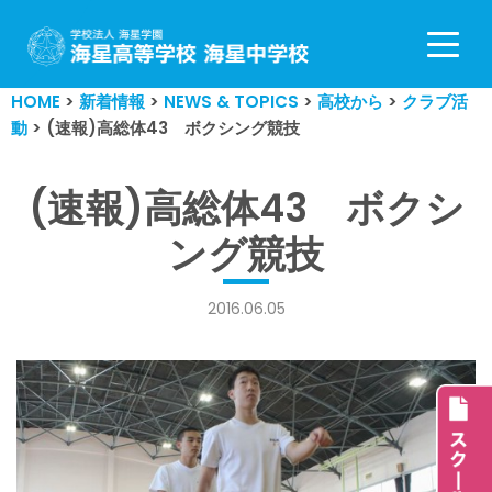
コ
ン
HOME
>
新着情報
>
NEWS & TOPICS
>
高校から
>
クラブ活
テ
動
>
(速報)高総体43 ボクシング競技
ン
ツ
へ
(速報)高総体43 ボクシ
ス
ング競技
キ
ッ
プ
2016.06.05