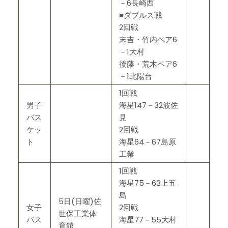
－6長崎西
■ダブルス戦
2回戦
末吉・竹内ペア6
－1大村
後藤・荒木ペア6
－1北陽台
1回戦
男子
海星147－32波佐
バス
見
ケッ
2回戦
ト
海星64－67島原
工業
1回戦
海星75－63上五
島
5日(日曜)佐
女子
2回戦
世保工業体
バス
海星77－55大村
育館