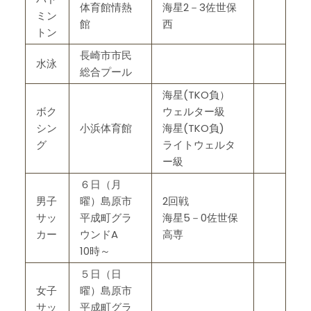
体育館情熱
海星2－3佐世保
ミン
館
西
トン
長崎市市民
水泳
総合プール
海星(TKO負）
ボク
ウェルター級
シン
小浜体育館
海星(TKO負)
グ
ライトウェルタ
ー級
６日（月
男子
曜）島原市
2回戦
サッ
平成町グラ
海星5－0佐世保
カー
ウンドA
高専
10時～
５日（日
女子
曜）島原市
サッ
平成町グラ