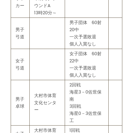
カー
ウンドA
13時20分～
男子団体 60射
男子
20中
弓道
一次予選敗退
個人入賞なし
女子団体 60射
女子
22中
弓道
一次予選敗退
個人入賞なし
2回戦
海星3－0佐世保
大村市体育
男子
南
文化センタ
卓球
3回戦
ー
海星0－3佐世保
工
大村市体育
1回戦