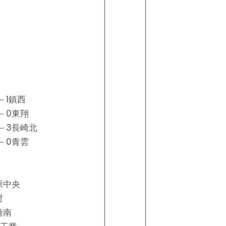
－1鎮西
－0東翔
－3長崎北
－0青雲
原中央
村
崎南