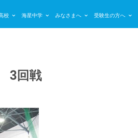
高校
海星中学
みなさまへ
受験生の方へ
 3回戦