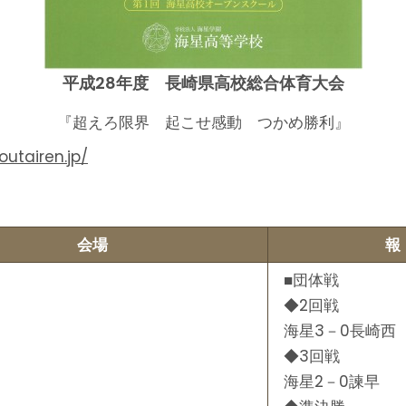
平成28年度 長崎県高校総合体育大会
『超えろ限界 起こせ感動 つかめ勝利』
outairen.jp/
会場
報
■団体戦
◆2回戦
海星3－0長崎西
◆3回戦
海星2－0諫早