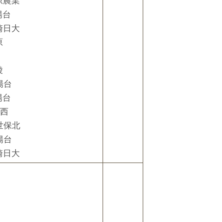
原農業
陽台
崎日大
原
陵
陽台
陽台
崎西
世保北
陽台
崎日大