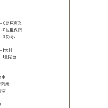
－0島原商業
－0佐世保南
－6長崎西
－1大村
－1北陽台
崎南
原商業
崎南
陵