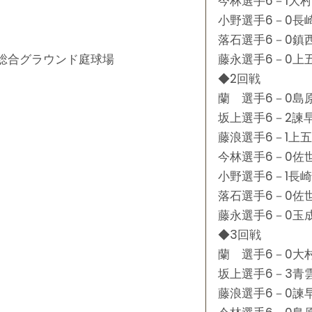
今林選手6－1大
小野選手6－0長
落石選手6－0鎮
総合グラウンド庭球場
藤永選手6－0上
◆2回戦
蘭 選手6－0島
坂上選手6－2諫
藤浪選手6－1上
今林選手6－0佐
小野選手6－1長
落石選手6－0佐
藤永選手6－0玉
◆3回戦
蘭 選手6－0大
坂上選手6－3青
藤浪選手6－0諫