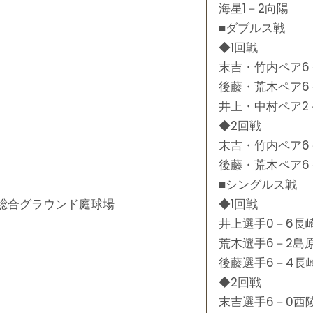
海星1－2向陽
■ダブルス戦
◆1回戦
末吉・竹内ペア6
後藤・荒木ペア6
井上・中村ペア2
◆2回戦
末吉・竹内ペア6
後藤・荒木ペア6
■シングルス戦
総合グラウンド庭球場
◆1回戦
井上選手0－6長
荒木選手6－2島
後藤選手6－4長
◆2回戦
末吉選手6－0西