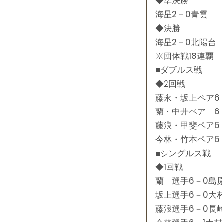
◆準決勝
海星2－0青雲
◆決勝
海星2－0北陽台
※団体戦18連覇
■ダブルス戦
◆2回戦
藤永・坂上ペア6
蘭・中井ペア 6
藤浪・甲斐ペア6
今林・竹本ペア6
■シングルス戦
◆1回戦
蘭 選手6－0島
坂上選手6－0大
藤浪選手6－0長