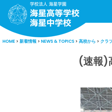
コ
ン
テ
ン
HOME
>
新着情報
>
NEWS & TOPICS
>
高校から
>
クラ
ツ
へ
ス
(速報
キ
ッ
プ