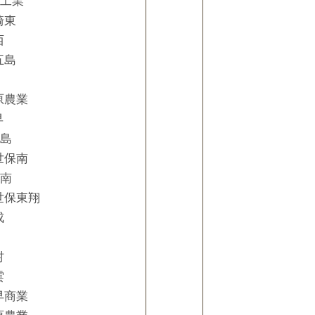
村工業
崎東
西
五島
原農業
早
五島
世保南
崎南
世保東翔
成
村
雲
早商業