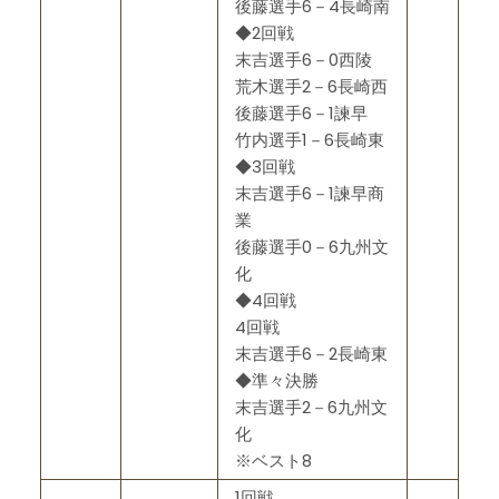
後藤選手6－4長崎南
◆2回戦
末吉選手6－0西陵
荒木選手2－6長崎西
後藤選手6－1諫早
竹内選手1－6長崎東
◆3回戦
末吉選手6－1諫早商
業
後藤選手0－6九州文
化
◆4回戦
4回戦
末吉選手6－2長崎東
◆準々決勝
末吉選手2－6九州文
化
※ベスト8
1回戦