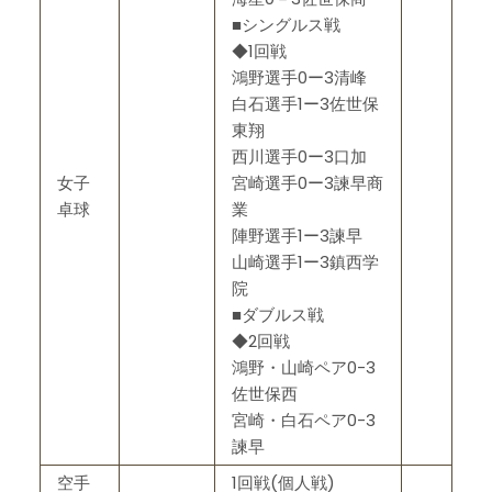
■シングルス戦
◆1回戦
鴻野選手0ー3清峰
白石選手1ー3佐世保
東翔
西川選手0ー3口加
女子
宮崎選手0ー3諫早商
卓球
業
陣野選手1ー3諫早
山崎選手1ー3鎮西学
院
■ダブルス戦
◆2回戦
鴻野・山崎ペア0-3
佐世保西
宮崎・白石ペア0-3
諫早
空手
1回戦(個人戦)