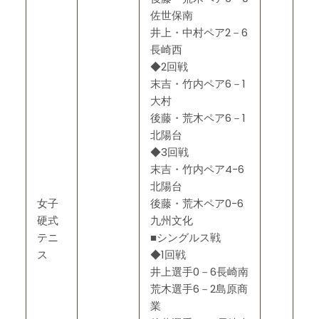
佐世保南
井上・中村ペア2－6
長崎西
◆2回戦
末吉・竹内ペア6－1
大村
後藤・荒木ペア6－1
北陽台
◆3回戦
末吉・竹内ペア4-6
北陽台
女子
後藤・荒木ペア0-6
硬式
九州文化
テニ
■シングルス戦
ス
◆1回戦
井上選手0－6長崎南
荒木選手6－2島原商
業