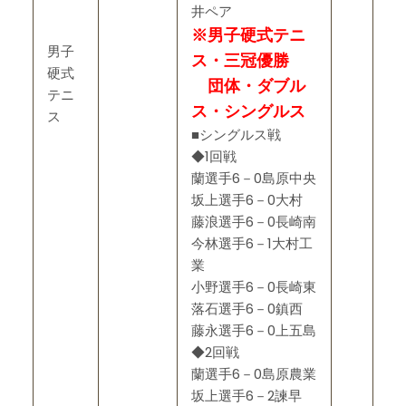
井ペア
※男子硬式テニ
男子
ス・三冠優勝
硬式
団体・ダブル
テニ
ス・シングルス
ス
■シングルス戦
◆1回戦
蘭選手6－0島原中央
坂上選手6－0大村
藤浪選手6－0長崎南
今林選手6－1大村工
業
小野選手6－0長崎東
落石選手6－0鎮西
藤永選手6－0上五島
◆2回戦
蘭選手6－0島原農業
坂上選手6－2諫早