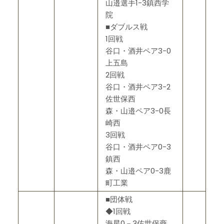
山邉選手1-3鎮西学
院
■ダブルス戦
1回戦
谷口・酒井ペア3-0
上五島
2回戦
谷口・酒井ペア3-2
佐世保西
森・山邉ペア3-0長
崎西
3回戦
谷口・酒井ペア0-3
鎮西
森・山邉ペア0-3鹿
町工業
■団体戦
◆1回戦
海星0－3佐世保商