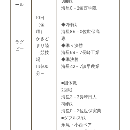
3回戦
ール
海星0－2鎮西学院
10日
（金
◆2回戦
曜）
海星85－0佐世保高
かきど
専
ラグ
まり陸
◆準々決勝
ビー
上競技
海星68－7長崎工業
場
◆準決勝
11時00
海星42－7諫早農業
分～
■団体戦
2回戦
海星3－2長崎日大
3回戦
海星0－3佐世保実業
■ダブルス戦
永尾・小西ペア