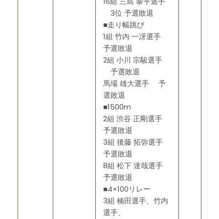
16組 三島 泰平選手
3位 予選敗退
■走り幅跳び
1組 竹内 一冴選手
予選敗退
2組 小川 宗駿選手
予選敗退
馬場 雄大選手 予
選敗退
■1500m
2組 渋谷 正剛選手
予選敗退
3組 後藤 拓弥選手
予選敗退
8組 松下 達哉選手
予選敗退
■4×100リレー
3組 楠田選手、竹内
選手、