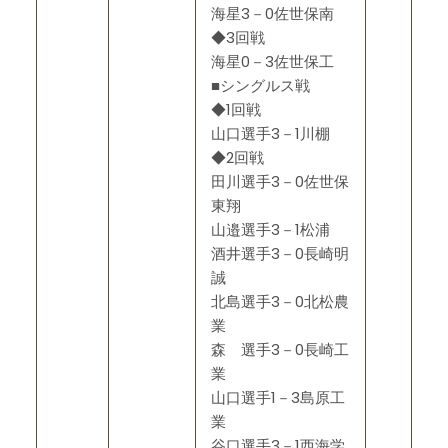
海星3－0佐世保南
◆3回戦
海星0－3佐世保工
■シングルス戦
◆1回戦
山口選手3－1川棚
◆2回戦
田川選手3－0佐世保
東翔
山邉選手3－1松浦
酒井選手3－0長崎明
誠
北島選手3－0北松農
業
森 選手3－0長崎工
業
山口選手1－3島原工
業
谷口選手3－1西海学