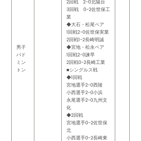
2回戦 2-0北陽台
3回戦 0-2佐世保工
業
◆大石・松尾ペア
1回戦2-0佐世保実業
2回戦1-2長崎明誠
男子
◆宮地・松永ペア
バド
1回戦2-0諫早
ミン
2回戦0-2長崎工業
トン
■シングルス戦
◆1回戦
宮地選手2-0西陵
小西選手2-0小浜
永尾選手2-0九州文
化
◆2回戦
宮地選手0-2佐世保
北
小西選手0-2長崎東