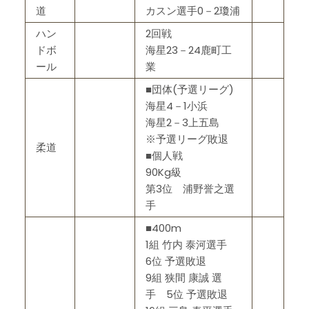
道
カスン選手0－2瓊浦
ハン
2回戦
ドボ
海星23－24鹿町工
ール
業
■団体(予選リーグ)
海星4－1小浜
海星2－3上五島
※予選リーグ敗退
柔道
■個人戦
90Kg級
第3位 浦野誉之選
手
■400m
1組 竹内 泰河選手
6位 予選敗退
9組 狭間 康誠 選
手 5位 予選敗退