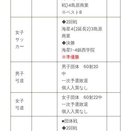
戦)4島原商業
※ベスト8
◆2回戦
海星4(2延長2)3島原
女子
商業
サッ
◆決勝
カー
海星1-4鎮西学院
※準優勝
男子団体 60射20
男子
中
弓道
一次予選敗退
個人入賞なし
女子団体 60射22中
女子
一次予選敗退
弓道
個人入賞なし
■団体戦
◆2回戦