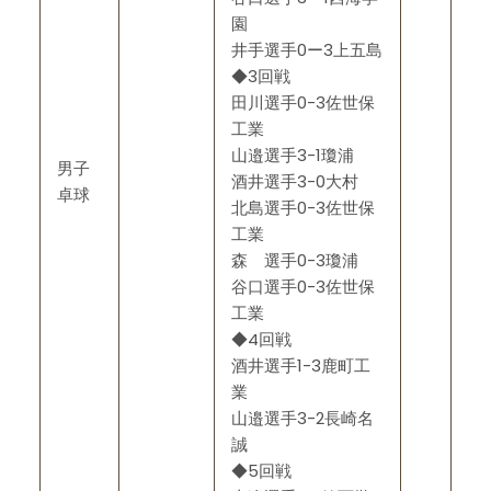
園
井手選手0ー3上五島
◆3回戦
田川選手0-3佐世保
工業
山邉選手3-1瓊浦
男子
酒井選手3-0大村
卓球
北島選手0-3佐世保
工業
森 選手0-3瓊浦
谷口選手0-3佐世保
工業
◆4回戦
酒井選手1-3鹿町工
業
山邉選手3-2長崎名
誠
◆5回戦