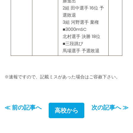
勝進出
2組 田中選手 16位 予
選敗退
3組 河野選手 棄権
■3000mSC
北村選手 決勝 18位
■三段跳び
馬場選手 予選敗退
※速報ですので、記載ミスがあった場合はご容赦下さい。
≪ 前の記事へ
次の記事へ ≫
高校から