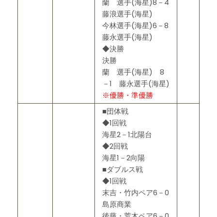
蘭 選手(海星)8－4
藤浪選手(海星)
今林選手(海星)6－8
藤永選手(海星)
◆決勝
決勝
蘭 選手(海星) 8
－1 藤永選手(海星)
※優勝・準優勝
■団体戦
◆1回戦
海星2－1北陽台
◆2回戦
海星1－2向陽
■ダブルス戦
◆1回戦
末吉・竹内ペア6－0
島原商業
後藤・荒木ペア6－0