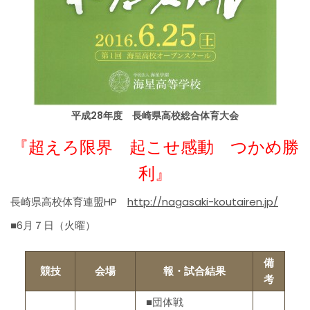
平成28年度 長崎県高校総合体育大会
『超えろ限界 起こせ感動 つかめ勝
利』
長崎県高校体育連盟HP
http://nagasaki-koutairen.jp/
■6月７日（火曜）
備
競技
会場
報・試合結果
考
■団体戦