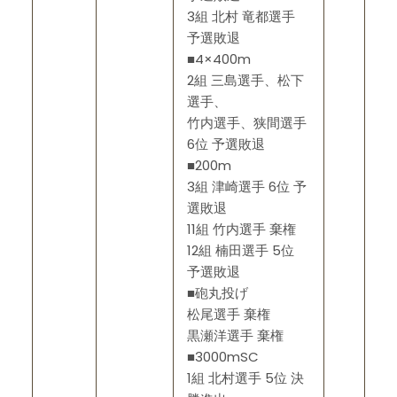
3組 北村 竜都選手
予選敗退
■4×400m
2組 三島選手、松下
選手、
竹内選手、狭間選手
6位 予選敗退
■200m
3組 津崎選手 6位 予
選敗退
11組 竹内選手 棄権
12組 楠田選手 5位
予選敗退
■砲丸投げ
松尾選手 棄権
黒瀬洋選手 棄権
■3000mSC
1組 北村選手 5位 決