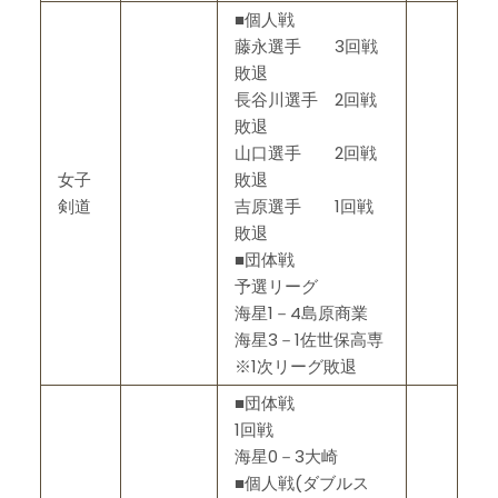
■個人戦
藤永選手 3回戦
敗退
長谷川選手 2回戦
敗退
山口選手 2回戦
女子
敗退
剣道
吉原選手 1回戦
敗退
■団体戦
予選リーグ
海星1－4島原商業
海星3－1佐世保高専
※1次リーグ敗退
■団体戦
1回戦
海星0－3大崎
■個人戦(ダブルス