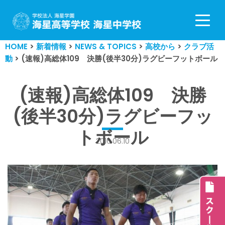
コ
ン
HOME
>
新着情報
>
NEWS & TOPICS
>
高校から
>
クラブ活
テ
動
>
(速報)高総体109 決勝(後半30分)ラグビーフットボール
ン
ツ
へ
(速報)高総体109 決勝
ス
(後半30分)ラグビーフッ
キ
ッ
トボール
プ
2016.06.10