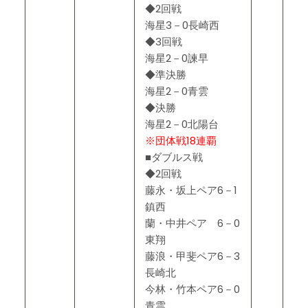
◆2回戦
海星3－0長崎西
◆3回戦
海星2－0諫早
◆準決勝
海星2－0青雲
◆決勝
海星2－0北陽台
※団体戦18連覇
■ダブルス戦
◆2回戦
藤永・坂上ペア6－1
鎮西
蘭・中井ペア 6－0
東翔
藤浪・甲斐ペア6－3
長崎北
今林・竹本ペア6－0
青雲