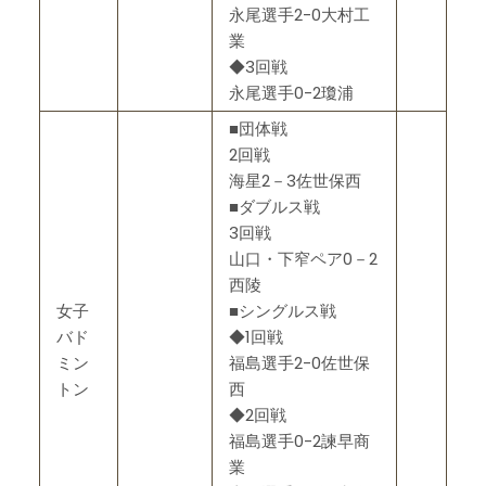
永尾選手2-0大村工
業
◆3回戦
永尾選手0-2瓊浦
■団体戦
2回戦
海星2－3佐世保西
■ダブルス戦
3回戦
山口・下窄ペア0－2
西陵
女子
■シングルス戦
バド
◆1回戦
ミン
福島選手2-0佐世保
トン
西
◆2回戦
福島選手0-2諫早商
業