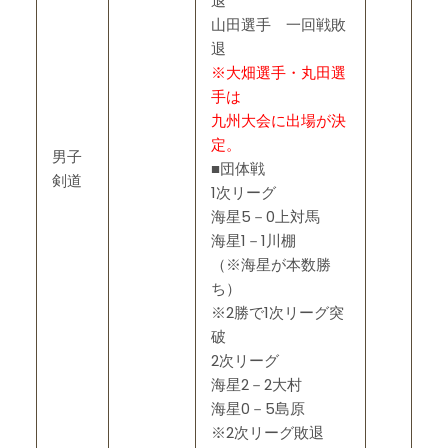
退
山田選手 一回戦敗
退
※大畑選手・丸田選
手は
九州大会に出場が決
定。
男子
■団体戦
剣道
1次リーグ
海星5－0上対馬
海星1－1川棚
（※海星が本数勝
ち）
※2勝で1次リーグ突
破
2次リーグ
海星2－2大村
海星0－5島原
※2次リーグ敗退