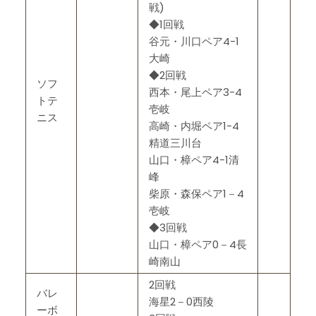
戦)
◆1回戦
谷元・川口ペア4-1
大崎
◆2回戦
ソフ
西本・尾上ペア3-4
トテ
壱岐
ニス
高崎・内堀ペア1-4
精道三川台
山口・樟ペア4-1清
峰
柴原・森保ペア1－4
壱岐
◆3回戦
山口・樟ペア0－4長
崎南山
2回戦
バレ
海星2－0西陵
ーボ