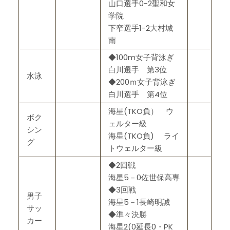
山口選手0-2聖和女
学院
下窄選手1-2大村城
南
◆100m女子背泳ぎ
白川選手 第3位
水泳
◆200ｍ女子背泳ぎ
白川選手 第4位
海星(TKO負） ウ
ボク
ェルター級
シン
海星(TKO負) ライ
グ
トウェルター級
◆2回戦
海星5－0佐世保高専
◆3回戦
男子
海星5－1長崎明誠
サッ
◆準々決勝
カー
海星2(0延長0・PK