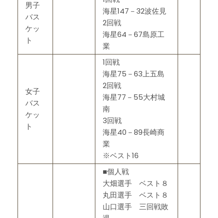
男子
海星147－32波佐見
バス
2回戦
ケッ
海星64－67島原工
ト
業
1回戦
海星75－63上五島
2回戦
女子
海星77－55大村城
バス
南
ケッ
3回戦
ト
海星40－89長崎商
業
※ベスト16
■個人戦
大畑選手 ベスト８
丸田選手 ベスト８
山口選手 三回戦敗