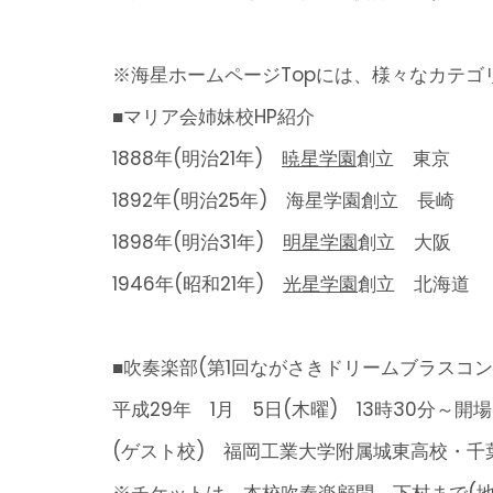
※海星ホームページTopには、様々なカテゴ
■マリア会姉妹校HP紹介
1888年(明治21年)
暁星学園
創立 東京
1892年(明治25年) 海星学園創立 長崎
1898年(明治31年)
明星学園
創立 大阪
1946年(昭和21年)
光星学園
創立 北海道
■吹奏楽部(第1回ながさきドリームブラスコン
平成29年 1月 5日(木曜) 13時30分～
(ゲスト校) 福岡工業大学附属城東高校・