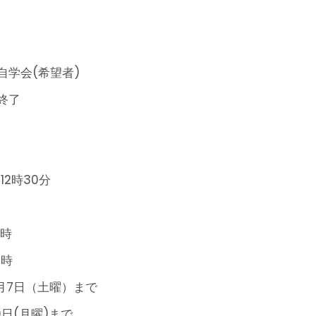
自学会(希望者)
終了
2時30分
5時
5時
月7日（土曜）まで
日(月曜)まで