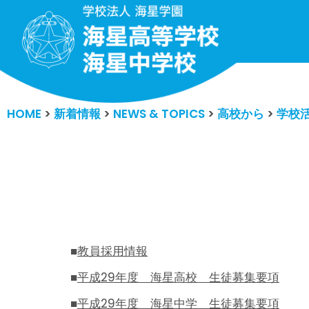
コ
ン
テ
ン
HOME
>
新着情報
>
NEWS & TOPICS
>
高校から
>
学校
ツ
へ
ス
キ
ッ
プ
■
教員採用情報
■
平成29年度 海星高校 生徒募集要項
■
平成29年度 海星中学 生徒募集要項