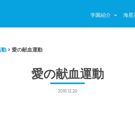
学園紹介
海星
活動
>
愛の献血運動
愛の献血運動
2016.12.20