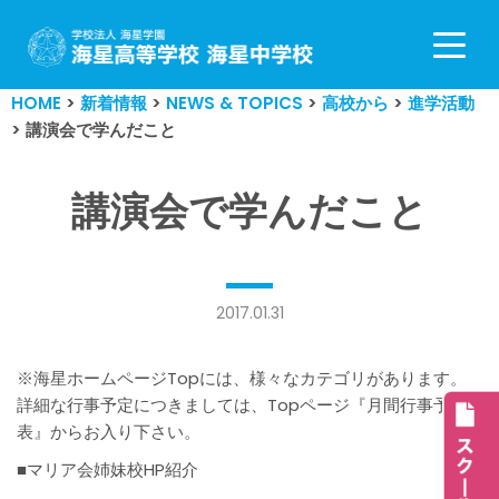
コ
ン
HOME
>
新着情報
>
NEWS & TOPICS
>
高校から
>
進学活動
テ
>
講演会で学んだこと
ン
ツ
へ
講演会で学んだこと
ス
キ
ッ
プ
2017.01.31
※海星ホームページTopには、様々なカテゴリがあります。
詳細な行事予定につきましては、Topページ『月間行事予定
表』からお入り下さい。
■マリア会姉妹校HP紹介