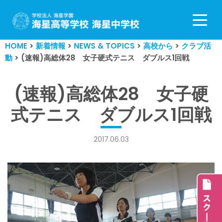
コ
ン
HOME
>
新着情報
>
NEWS & TOPICS
>
高校から
>
クラブ活
テ
動
>
(速報)高総体28 女子硬式テニス ダブルス1回戦
ン
ツ
へ
(速報)高総体28 女子硬
ス
式テニス ダブルス1回戦
キ
ッ
プ
2017.06.03