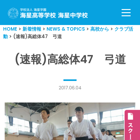
コ
ン
HOME
>
新着情報
>
NEWS & TOPICS
>
高校から
>
クラブ活
テ
動
>
(速報)高総体47 弓道
ン
ツ
へ
(速報)高総体47 弓道
ス
キ
ッ
プ
2017.06.04