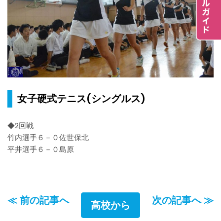
女子硬式テニス(シングルス)
◆2回戦
竹内選手６－０佐世保北
平井選手６－０島原
≪ 前の記事へ
次の記事へ ≫
高校から