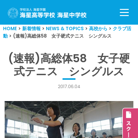
コ
ン
HOME
>
新着情報
>
NEWS & TOPICS
>
高校から
>
クラブ活
テ
動
>
(速報)高総体58 女子硬式テニス シングルス
ン
ツ
へ
(速報)高総体58 女子硬
ス
式テニス シングルス
キ
ッ
プ
2017.06.04