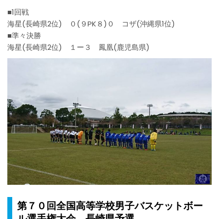
■1回戦
海星(長崎県2位) ０(９PK８)０ コザ(沖縄県1位)
■準々決勝
海星(長崎県2位) １ー３ 鳳凰(鹿児島県)
第７０回全国高等学校男子バスケットボー
ル選手権大会 長崎県予選