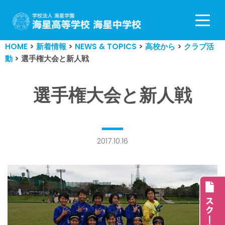
コ
ン
HOME
>
新着情報
>
NEWS & TOPICS
>
高校から
>
クラブ活
テ
動
>
選手権大会と新人戦
ン
ツ
へ
選手権大会と新人戦
ス
キ
ッ
プ
2017.10.16