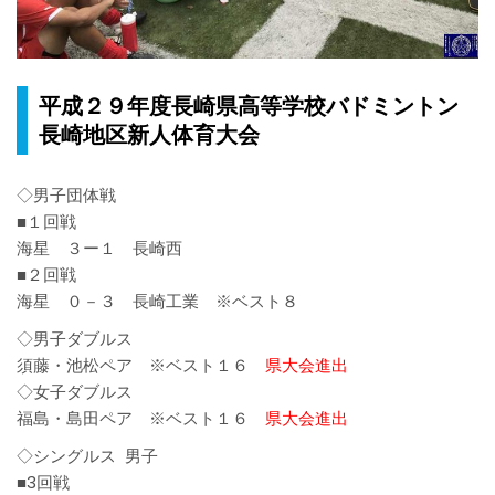
平成２９年度長崎県高等学校バドミントン
長崎地区新人体育大会
◇男子団体戦
■１回戦
海星 ３ー１ 長崎西
■２回戦
海星 ０－３ 長崎工業 ※ベスト８
◇男子ダブルス
須藤・池松ペア ※ベスト１６
県大会進出
◇女子ダブルス
福島・島田ペア ※ベスト１６
県大会進出
◇シングルス 男子
■3回戦