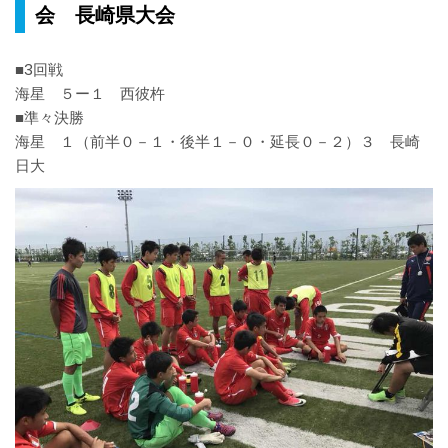
会 長崎県大会
■3回戦
海星 ５ー１ 西彼杵
■準々決勝
海星 １（前半０－１・後半１－０・延長０－２）３ 長崎
日大