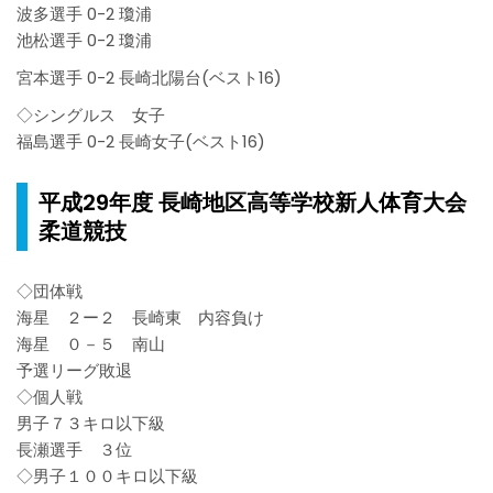
波多選手 0-2 瓊浦
池松選手 0-2 瓊浦
宮本選手 0-2 長崎北陽台(ベスト16)
◇シングルス 女子
福島選手 0-2 長崎女子(ベスト16)
平成29年度 長崎地区高等学校新人体育大会
柔道競技
◇団体戦
海星 ２ー２ 長崎東 内容負け
海星 ０－５ 南山
予選リーグ敗退
◇個人戦
男子７３キロ以下級
長瀬選手 ３位
◇男子１００キロ以下級