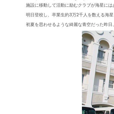
施設に移動して活動に励むクラブが海星には
明日登校し、卒業生約3万2千人を数える海
初夏を思わせるような綺麗な青空だった昨日