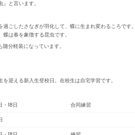
虫』と言います。
を過ごしたさなぎが羽化して、蝶に生まれ変わるころです
。蝶は春を象徴する昆虫です。
も随分軽装になっています。
生を迎える新入生登校日。在校生は自宅学習です。
日・18日
合同練習
日
日・18日
練習