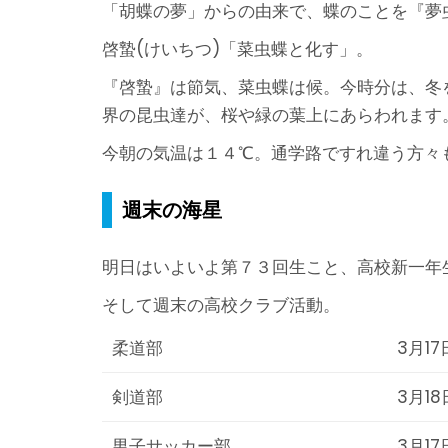
「胡蝶の夢」からの由来で、蝶のことを『夢
啓蟄(けいちつ)「菜虫蝶と化す」。
『啓蟄』は節気、菜虫蝶は候。今時分は、冬
界の昆虫達が、桜や緑の葉上にあらわれます
今朝の気温は１４℃。通学路ですれ違う方々
週末の海星
明日はいよいよ第７３回生こと、高校新一年
そして週末の高校クラブ活動。
柔道部
3月17
剣道部
3月18
男子サッカー部
3月17