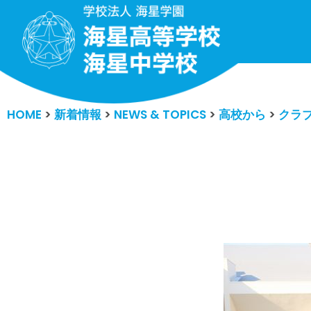
コ
ン
テ
ン
HOME
>
新着情報
>
NEWS & TOPICS
>
高校から
>
クラ
ツ
へ
ス
キ
ッ
プ