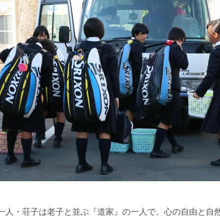
一人・荘子は老子と並ぶ『道家』の一人で、心の自由と自