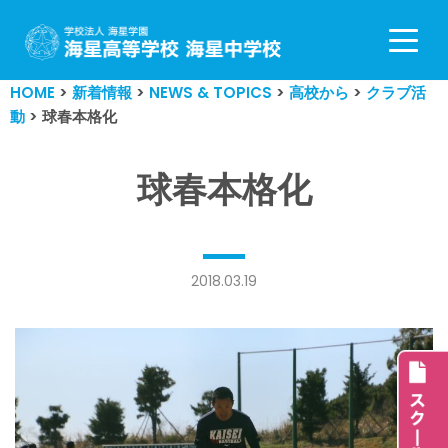
コ
ン
HOME
>
新着情報
>
NEWS & TOPICS
>
高校から
>
クラブ活
テ
動
>
球春本格化
ン
ツ
へ
球春本格化
ス
キ
ッ
プ
2018.03.19