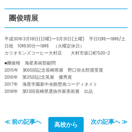
團俊晴展
平成30年3月18日(日曜)ー3月31日(土曜) 平日12時ー18時/土
日祝 10時30分ー18時 （火曜定休日）
カリオモンズコーヒー大村店 大村市坂口町520-2
■團俊晴 海星美術部顧問
2015年 第60回記念長崎県展 野口弥太郎賞受賞
2016年 第25回記念英展 優秀賞
2017年 海星学園新中央館壁画コーディネイト
2018年 第13回長崎県選抜作家美術展 出品
≪ 前の記事へ
次の記事へ ≫
高校から