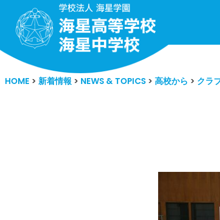
コ
ン
テ
ン
HOME
>
新着情報
>
NEWS & TOPICS
>
高校から
>
クラ
ツ
へ
ス
キ
ッ
プ