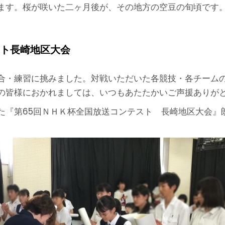
ます。桜が咲いた二ヶ月後が、その地方の空豆の旬頃です
スト長崎地区大会
合・練習に挑みました。対戦いただいた各競技・各チーム
の皆様におかれましては、いつもあたたかいご声援ありが
た『第65回ＮＨＫ杯全国放送コンテスト 長崎地区大会』