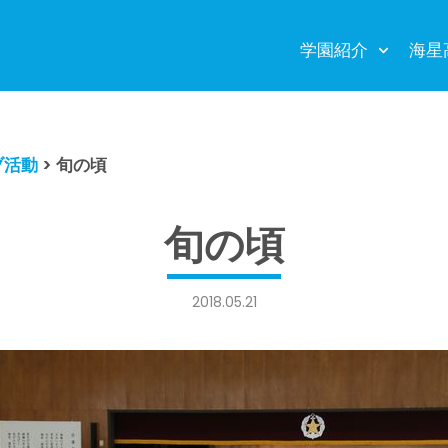
学園紹介
海星
ブ活動
>
旬の頃
旬の頃
2018.05.21