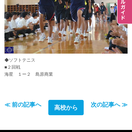
◆ソフトテニス
■２回戦
海星 １ー２ 島原商業
≪ 前の記事へ
次の記事へ ≫
高校から