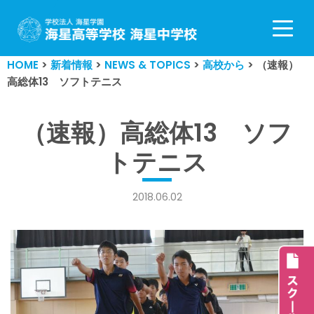
コ
ン
HOME
>
新着情報
>
NEWS & TOPICS
>
高校から
>
（速報）
テ
高総体13 ソフトテニス
ン
ツ
へ
（速報）高総体13 ソフ
ス
トテニス
キ
ッ
プ
2018.06.02