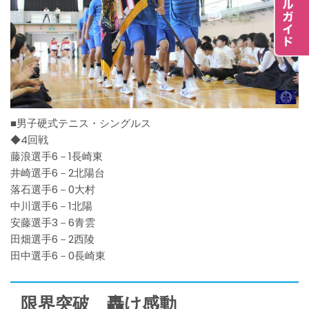
■男子硬式テニス・シングルス
◆4回戦
藤浪選手6－1長崎東
井崎選手6－2北陽台
落石選手6－0大村
中川選手6－1北陽
安藤選手3－6青雲
田畑選手6－2西陵
田中選手6－0長崎東
限界突破 轟け感動