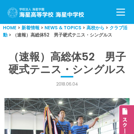
コ
ン
HOME
>
新着情報
>
NEWS & TOPICS
>
高校から
>
クラブ活
テ
動
>
（速報）高総体52 男子硬式テニス・シングルス
ン
ツ
へ
（速報）高総体52 男子
ス
硬式テニス・シングルス
キ
ッ
プ
2018.06.04