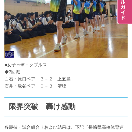
■女子卓球・ダブルス
◆2回戦
白石・原口ペア ３－２ 上五島
石井・坂谷ペア ０－３ 清峰
限界突破 轟け感動
各競技・試合組合せおよび結果は、下記『長崎県高校体育連