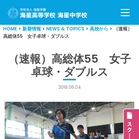
コ
ン
HOME
>
新着情報
>
NEWS & TOPICS
>
高校から
>
（速報）
テ
高総体55 女子卓球・ダブルス
ン
ツ
へ
（速報）高総体55 女子
ス
卓球・ダブルス
キ
ッ
プ
2018.06.04