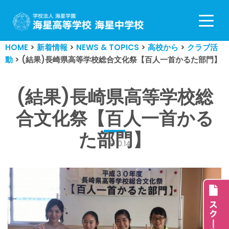
コ
ン
HOME
>
新着情報
>
NEWS & TOPICS
>
高校から
>
クラブ活
テ
動
>
(結果)長崎県高等学校総合文化祭【百人一首かるた部門】
ン
ツ
へ
(結果)長崎県高等学校総
ス
合文化祭【百人一首かる
キ
ッ
た部門】
プ
2018.10.14