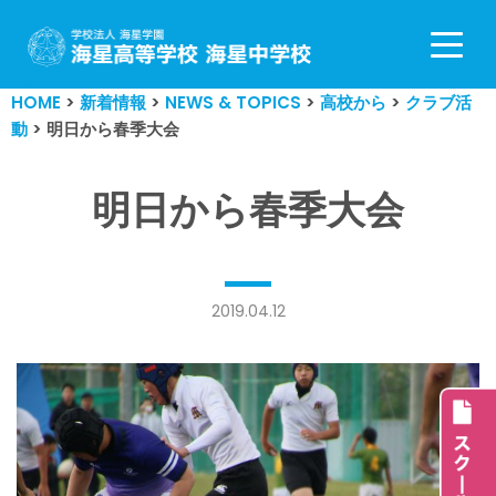
コ
ン
HOME
>
新着情報
>
NEWS & TOPICS
>
高校から
>
クラブ活
テ
動
>
明日から春季大会
ン
ツ
へ
明日から春季大会
ス
キ
ッ
プ
2019.04.12