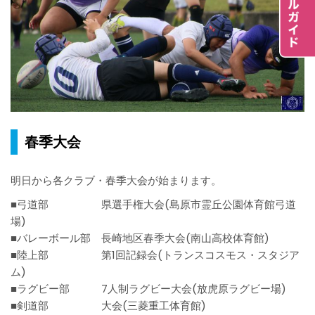
春季大会
明日から各クラブ・春季大会が始まります。
■弓道部 県選手権大会(島原市霊丘公園体育館弓道
場)
■バレーボール部 長崎地区春季大会(南山高校体育館)
■陸上部 第1回記録会(トランスコスモス・スタジア
ム)
■ラグビー部 7人制ラグビー大会(放虎原ラグビー場)
■剣道部 大会(三菱重工体育館)