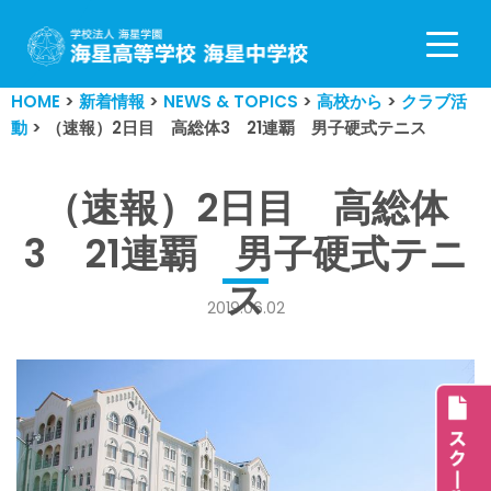
コ
ン
HOME
>
新着情報
>
NEWS & TOPICS
>
高校から
>
クラブ活
テ
動
>
（速報）2日目 高総体3 21連覇 男子硬式テニス
ン
ツ
へ
（速報）2日目 高総体
ス
3 21連覇 男子硬式テニ
キ
ッ
ス
プ
2019.06.02