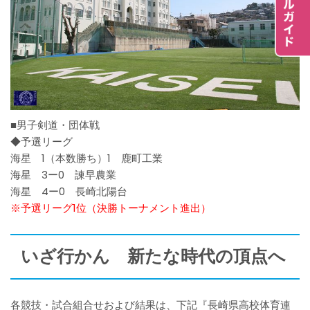
■男子剣道・団体戦
◆予選リーグ
海星 1（本数勝ち）1 鹿町工業
海星 3ー0 諫早農業
海星 4ー0 長崎北陽台
※予選リーグ1位（決勝トーナメント進出）
いざ行かん 新たな時代の頂点へ
各競技・試合組合せおよび結果は、下記『長崎県高校体育連