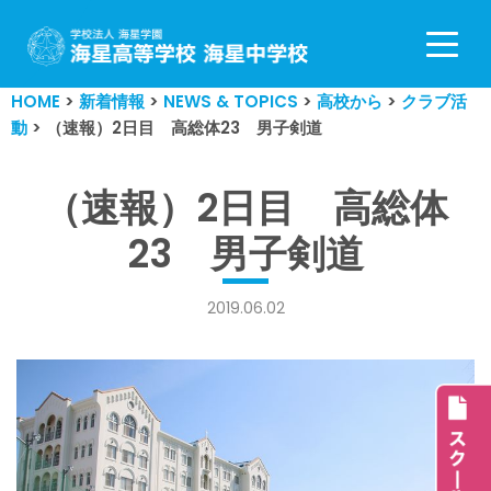
コ
ン
HOME
>
新着情報
>
NEWS & TOPICS
>
高校から
>
クラブ活
テ
動
>
（速報）2日目 高総体23 男子剣道
ン
ツ
へ
（速報）2日目 高総体
ス
23 男子剣道
キ
ッ
プ
2019.06.02