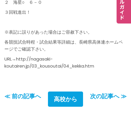
２ 海星○ ６－０
３回戦進出！
※表記に誤りがあった場合はご容赦下さい。
各競技試合時程・試合結果等詳細は、長崎県高体連ホームペ
ージでご確認下さい。
URL→http://nagasaki-
koutairen.jp/03_kousoutai/04_kekka.htm
≪ 前の記事へ
次の記事へ ≫
高校から