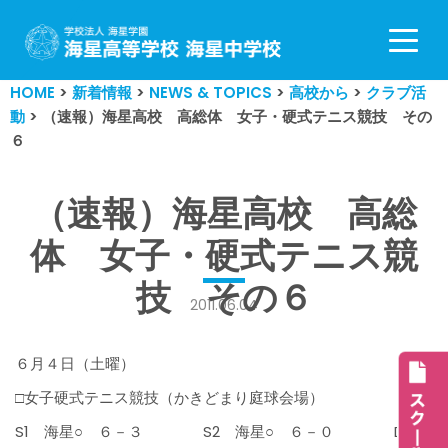
コ
ン
HOME
>
新着情報
>
NEWS & TOPICS
>
高校から
>
クラブ活
テ
動
>
（速報）海星高校 高総体 女子・硬式テニス競技 その
ン
６
ツ
へ
ス
（速報）海星高校 高総
キ
体 女子・硬式テニス競
ッ
プ
技 その６
2011.06.04
６月４日（土曜）
□女子硬式テニス競技（かきどまり庭球会場）
S1 海星○ ６－３ S2 海星○ ６－０ D