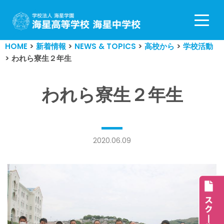
コ
ン
HOME
>
新着情報
>
NEWS & TOPICS
>
高校から
>
学校活動
テ
>
われら寮生２年生
ン
ツ
へ
われら寮生２年生
ス
キ
ッ
プ
2020.06.09