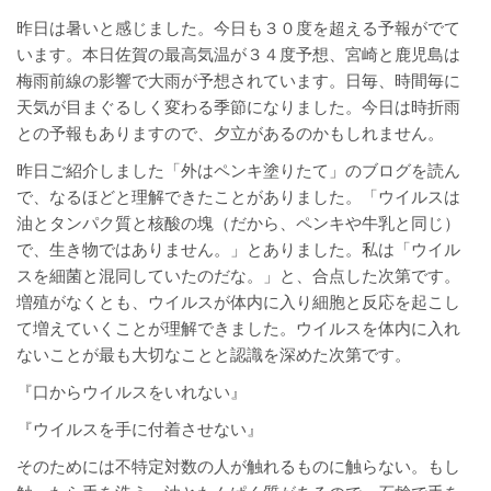
昨日は暑いと感じました。今日も３０度を超える予報がでて
います。本日佐賀の最高気温が３４度予想、宮崎と鹿児島は
梅雨前線の影響で大雨が予想されています。日毎、時間毎に
天気が目まぐるしく変わる季節になりました。今日は時折雨
との予報もありますので、夕立があるのかもしれません。
昨日ご紹介しました「外はペンキ塗りたて」のブログを読ん
で、なるほどと理解できたことがありました。「ウイルスは
油とタンパク質と核酸の塊（だから、ペンキや牛乳と同じ）
で、生き物ではありません。」とありました。私は「ウイル
スを細菌と混同していたのだな。」と、合点した次第です。
増殖がなくとも、ウイルスが体内に入り細胞と反応を起こし
て増えていくことが理解できました。ウイルスを体内に入れ
ないことが最も大切なことと認識を深めた次第です。
『口からウイルスをいれない』
『ウイルスを手に付着させない』
そのためには不特定対数の人が触れるものに触らない。もし