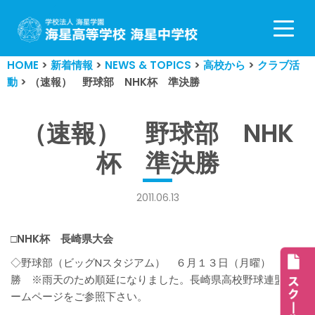
コ
ン
HOME
>
新着情報
>
NEWS & TOPICS
>
高校から
>
クラブ活
テ
動
>
（速報） 野球部 NHK杯 準決勝
ン
ツ
へ
（速報） 野球部 NHK
ス
杯 準決勝
キ
ッ
プ
2011.06.13
□NHK杯 長崎県大会
◇野球部（ビッグNスタジアム） ６月１３日（月曜） 準決
勝 ※雨天のため順延になりました。長崎県高校野球連盟ホ
ームページをご参照下さい。