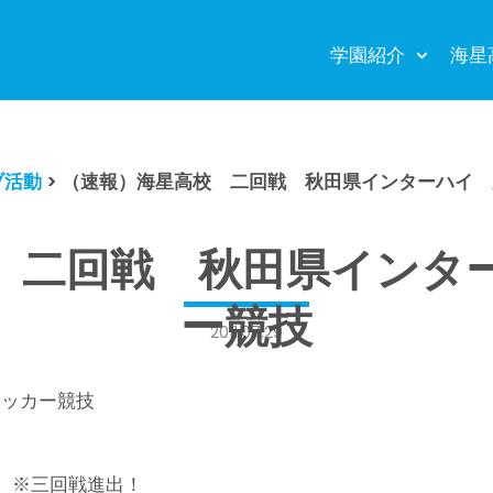
学園紹介
海星
ブ活動
>
（速報）海星高校 二回戦 秋田県インターハイ 
 二回戦 秋田県インタ
ー競技
2011.07.29
サッカー競技
出！