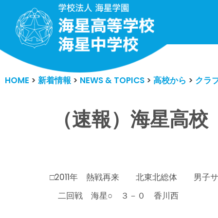
コ
ン
テ
ン
HOME
>
新着情報
>
NEWS & TOPICS
>
高校から
>
クラ
ツ
へ
ス
（速報）海星高校
キ
ッ
プ
□2011年 熱戦再来 北東北総体 男子
二回戦 海星○ ３－０ 香川西
※三回戦進