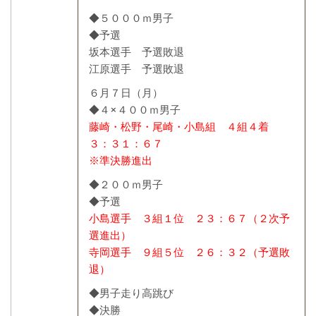
◆５０００ｍ男子
◆予選
坂本選手 予選敗退
江原選手 予選敗退
６月７日（月）
◆４×４００ｍ男子
藤崎・松野・尾崎・小島組 ４組４着
３：３１：６７
※準決勝進出
◆２００ｍ男子
◆予選
小島選手 ３組１位 ２３：６７（２次予
選進出）
寺岡選手 ９組５位 ２６：３２（予選敗
退）
◆男子走り高跳び
◆決勝