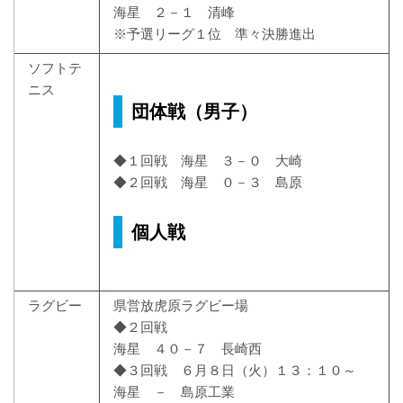
海星 ２－１ 清峰
※予選リーグ１位 準々決勝進出
ソフトテ
ニス
団体戦（男子）
◆１回戦 海星 ３－０ 大崎
◆２回戦 海星 ０－３ 島原
個人戦
ラグビー
県営放虎原ラグビー場
◆２回戦
海星 ４０－７ 長崎西
◆３回戦 ６月８日（火）１３：１０～
海星 － 島原工業