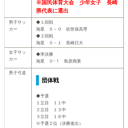
※国民体育大会 少年女子 長崎
県代表に選出
男子サッ
◆１回戦
カー
海星 ５－０ 佐世保高専
◆２回戦
海星 ０－１ 長崎日大
女子サッ
◆準決勝
カー
海星 ０ｰ１ 島原商業
男子弓道
団体戦
◆予選
１立目 １１中
２立目 １３中
３立目 １６中
※予選２位（決勝進出）