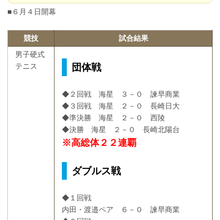
■６月４日開幕
競技
試合結果
男子硬式
団体戦
テニス
◆２回戦 海星 ３－０ 諫早商業
◆３回戦 海星 ２－０ 長崎日大
◆準決勝 海星 ２－０ 西陵
◆決勝 海星 ２－０ 長崎北陽台
※高総体２２連覇
ダブルス戦
◆１回戦
内田・渡邉ペア ６－０ 諫早商業