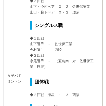
◆３回戦
山下・今村ペア ０－２ 佐世保実業
山口・藤下ペア ０－２ 瓊浦
シングルス戦
◆１回戦
山下選手 － 佐世保工業
今村選手 － 西陵
◆２回戦
永尾選手 － （五島南 対 佐世保工
業 勝者）
女子バド
団体戦
ミントン
◆２回戦 海星 １－３ 西陵