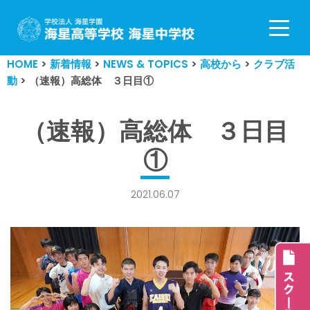
コ
ン
HOME
>
新着情報
>
NEWS & TOPICS
>
高校から
>
クラブ活
テ
動
>
（速報）高総体 ３日目①
ン
ツ
へ
（速報）高総体 ３日目
ス
①
キ
ッ
プ
2021.06.07