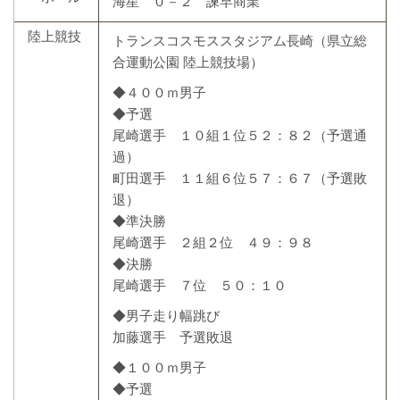
海星 ０－２ 諫早商業
陸上競技
トランスコスモススタジアム長崎（県立総
合運動公園 陸上競技場）
◆４００ｍ男子
◆予選
尾崎選手 １０組１位５２：８２（予選通
過）
町田選手 １１組６位５７：６７（予選敗
退）
◆準決勝
尾崎選手 ２組２位 ４９：９８
◆決勝
尾崎選手 ７位 ５０：１０
◆男子走り幅跳び
加藤選手 予選敗退
◆１００ｍ男子
◆予選