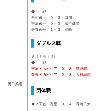
◆１回戦
西村選手 ０－３ 口加
吉富選手 ０－３ 諫早商業
矢野選手 １－３ 清峰
ダブルス戦
６月７日（月）
◆１回戦
吉富・木村ペア ０－３ 猶興館
矢野・西村ペア ２－３ 大村城南
男子柔道
団体戦
◆
２回戦 海星 ０－４ 長崎日大