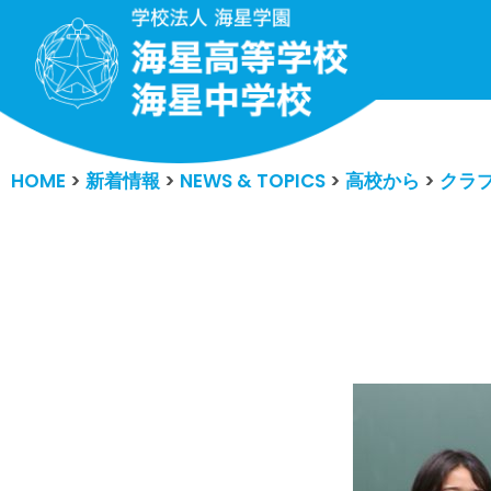
コ
ン
テ
ン
HOME
>
新着情報
>
NEWS & TOPICS
>
高校から
>
クラ
ツ
へ
ス
キ
ッ
プ