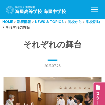
コ
ン
HOME
>
新着情報
>
NEWS & TOPICS
>
高校から
>
学校活動
テ
>
それぞれの舞台
ン
ツ
へ
それぞれの舞台
ス
キ
ッ
プ
2021.07.26