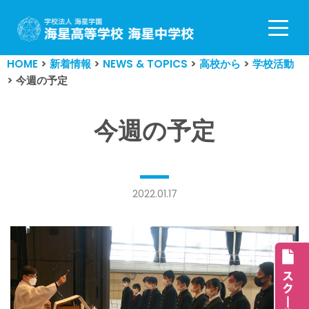
コ
ン
HOME
>
新着情報
>
NEWS & TOPICS
>
高校から
>
学校活動
テ
>
今週の予定
ン
ツ
へ
今週の予定
ス
キ
ッ
プ
2022.01.17