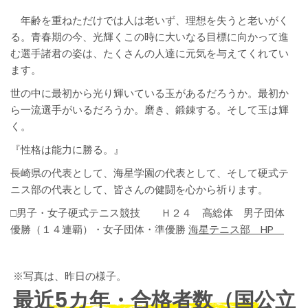
年齢を重ねただけでは人は老いず、理想を失うと老いがく
る。青春期の今、光輝くこの時に大いなる目標に向かって進
む選手諸君の姿は、たくさんの人達に元気を与えてくれてい
ます。
世の中に最初から光り輝いている玉があるだろうか。最初か
ら一流選手がいるだろうか。磨き、鍛錬する。そして玉は輝
く。
『性格は能力に勝る。』
長崎県の代表として、海星学園の代表として、そして硬式テ
ニス部の代表として、皆さんの健闘を心から祈ります。
□男子・女子硬式テニス競技 Ｈ２４ 高総体 男子団体
優勝（１４連覇）・女子団体・準優勝
海星テニス部 HP
※写真は、昨日の様子。
最近5カ年・合格者数（国公立