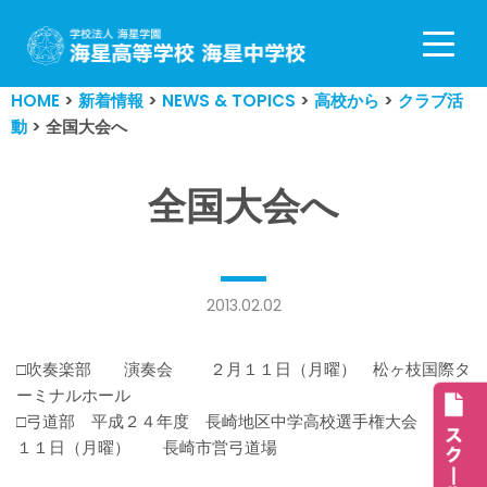
コ
ン
HOME
>
新着情報
>
NEWS & TOPICS
>
高校から
>
クラブ活
テ
動
>
全国大会へ
ン
ツ
へ
全国大会へ
ス
キ
ッ
プ
2013.02.02
□吹奏楽部 演奏会 ２月１１日（月曜） 松ヶ枝国際タ
ーミナルホール
□弓道部 平成２４年度 長崎地区中学高校選手権大会 ２月
１１日（月曜） 長崎市営弓道場