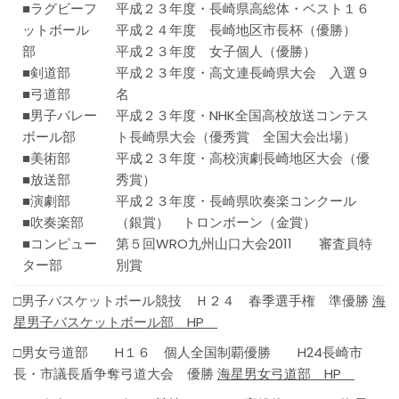
■ラグビーフ
平成２３年度・長崎県高総体・ベスト１６
ットボール
平成２４年度 長崎地区市長杯（優勝）
部
平成２３年度 女子個人（優勝）
■剣道部
平成２３年度・高文連長崎県大会 入選９
■弓道部
名
■男子バレー
平成２３年度・NHK全国高校放送コンテス
ボール部
ト長崎県大会（優秀賞 全国大会出場）
■美術部
平成２３年度・高校演劇長崎地区大会（優
■放送部
秀賞）
■演劇部
平成２３年度・長崎県吹奏楽コンクール
■吹奏楽部
（銀賞） トロンボーン（金賞）
■コンピュー
第５回WRO九州山口大会2011 審査員特
ター部
別賞
□男子バスケットボール競技 Ｈ２４ 春季選手権 準優勝
海
星男子バスケットボール部 HP
□男女弓道部 H１６ 個人全国制覇優勝 H24長崎市
長・市議長盾争奪弓道大会 優勝
海星男女弓道部 HP