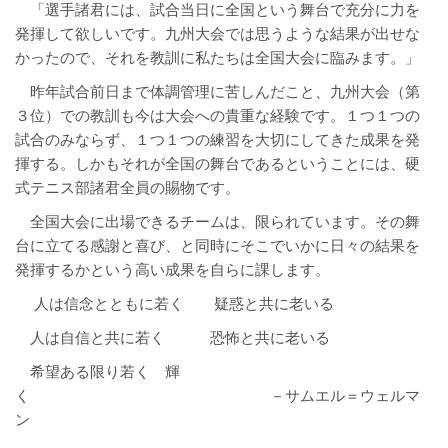
「選手諸君には、試合当日に全国という舞台で充分に力を
発揮して欲しいです。九州大会では思うような結果が出せな
かったので、それを教訓に私たちは全国大会に臨みます。」
昨年試合前日まで体調管理に苦しんだこと、九州大会（第
３位）での教訓も今は大会への貴重な経験です。１つ１つの
試合のみならず、１つ１つの練習を大切にしてきた成果を発
揮する。しかもそれが全国の舞台であるということには、硬
式テニス部諸君全員の賜物です。
全国大会に出場できるチームは、限られています。その舞
台に立てる感謝と喜び、と同時にそこでいかに日々の結果を
発揮するかという高い成果を自らに課します。
人は信念とともに若く 疑惑と共に老いる
人は自信と共に若く 恐怖と共に老いる
希望ある限り若く 輝
く －サムエル＝ウェルマ
ン