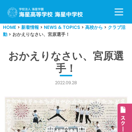
コ
ン
HOME
>
新着情報
>
NEWS & TOPICS
>
高校から
>
クラブ活
テ
動
>
おかえりなさい、宮原選手！
ン
ツ
へ
おかえりなさい、宮原選
ス
手！
キ
ッ
プ
2022.09.28