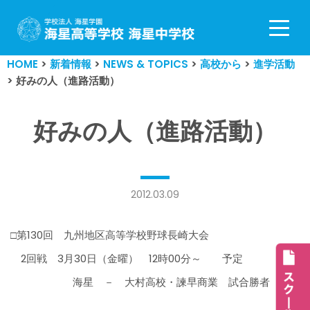
コ
ン
HOME
>
新着情報
>
NEWS & TOPICS
>
高校から
>
進学活動
テ
>
好みの人（進路活動）
ン
ツ
へ
好みの人（進路活動）
ス
キ
ッ
プ
2012.03.09
□第130回 九州地区高等学校野球長崎大会
2回戦 3月30日（金曜） 12時00分～ 予定
海星 － 大村高校・諫早商業 試合勝者