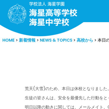
コ
ン
テ
ン
HOME
>
新着情報
>
NEWS & TOPICS
>
高校から
>
本日
ツ
へ
ス
キ
ッ
プ
荒天(大雪)のため、本日は休校となりました
生徒の皆さんは、安全を最優先した行動をと
明日以降の動きに関しては、メールメイト、Cl