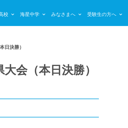
高校
海星中学
みなさまへ
受験生の方へ
本日決勝）
県大会（本日決勝）