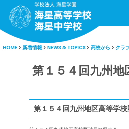
コ
ン
テ
ン
HOME
>
新着情報
>
NEWS & TOPICS
>
高校から
>
クラ
ツ
へ
ス
第１５４回九州地
キ
ッ
プ
第１５４回九州地区高等学校