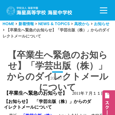
コ
ン
HOME
>
新着情報
>
NEWS & TOPICS
>
高校から
>
お知らせ
テ
>
【卒業生へ緊急のお知らせ】「学芸出版（株）」からのダイ
ン
レクトメールについて
ツ
へ
ス
【卒業生へ緊急のお知ら
キ
せ】「学芸出版（株）」
ッ
プ
からのダイレクトメール
2011.07.11
について
【卒業生へ緊急のお知らせ】
2011
年７月１１日
【お知らせ】 「学芸出版（株）」からのダ
イレクトメールについて