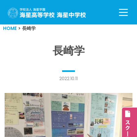
コ
ン
HOME
>
長崎学
テ
ン
ツ
長崎学
へ
ス
キ
ッ
2022.10.11
プ