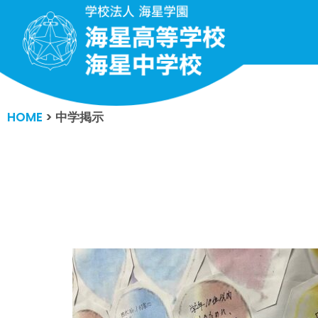
コ
ン
テ
ン
HOME
>
中学掲示
ツ
へ
ス
キ
ッ
プ