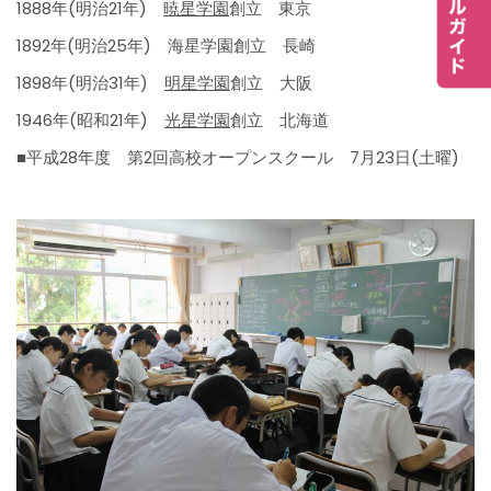
1888年(明治21年)
暁星学園
創立 東京
1892年(明治25年) 海星学園創立 長崎
1898年(明治31年)
明星学園
創立 大阪
1946年(昭和21年)
光星学園
創立 北海道
■平成28年度 第2回高校オープンスクール 7月23日(土曜)