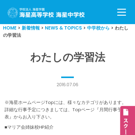
コ
ン
HOME
>
新着情報
>
NEWS & TOPICS
>
中学校から
>
わたし
テ
の学習法
ン
ツ
へ
わたしの学習法
ス
キ
ッ
プ
2016.07.06
※海星ホームページTopには、様々なカテゴリがあります。
詳細な行事予定につきましては、Topページ『月間行事予定
表』からお入り下さい。
■マリア会姉妹校HP紹介