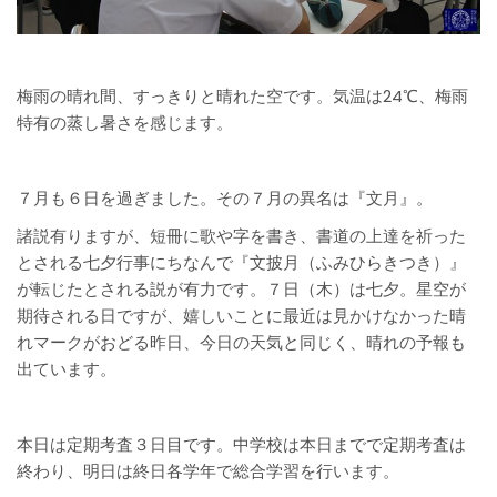
梅雨の晴れ間、すっきりと晴れた空です。気温は24℃、梅雨
特有の蒸し暑さを感じます。
７月も６日を過ぎました。その７月の異名は『文月』。
諸説有りますが、短冊に歌や字を書き、書道の上達を祈った
とされる七夕行事にちなんで『文披月（ふみひらきつき）』
が転じたとされる説が有力です。７日（木）は七夕。星空が
期待される日ですが、嬉しいことに最近は見かけなかった晴
れマークがおどる昨日、今日の天気と同じく、晴れの予報も
出ています。
本日は定期考査３日目です。中学校は本日までで定期考査は
終わり、明日は終日各学年で総合学習を行います。