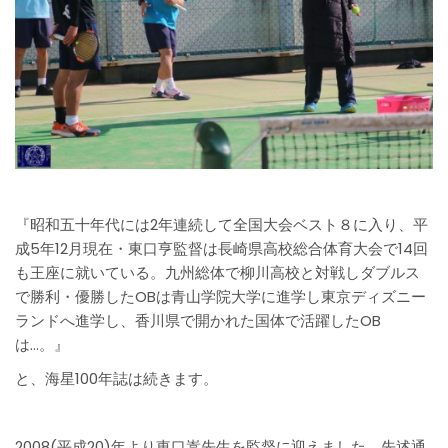
『昭和五十年代には2年連続して全国大会ベスト８に入り、平
成5年12月現在・東口亨監督は長崎県高校総合体育大会で14回
も王座に就いている。九州総体で柳川高校と対戦しダブルス
で勝利・優勝したOBは青山学院大学に進学し東京ディズニー
ランドへ進学し、香川県で開かれた国体で活躍したOB
は…。』
と、海星100年誌は続きます。
2008(平成20)年より東口嵩先生を監督に迎えました。先述通