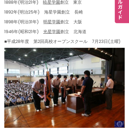
1888年(明治21年)
暁星学園
創立 東京
1892年(明治25年) 海星学園創立 長崎
1898年(明治31年)
明星学園
創立 大阪
1946年(昭和21年)
光星学園
創立 北海道
■平成28年度 第2回高校オープンスクール 7月23日(土曜)