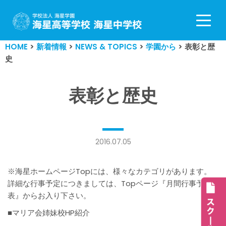
コ
ン
HOME
>
新着情報
>
NEWS & TOPICS
>
学園から
>
表彰と歴
テ
史
ン
ツ
へ
表彰と歴史
ス
キ
ッ
プ
2016.07.05
※海星ホームページTopには、様々なカテゴリがあります。
詳細な行事予定につきましては、Topページ『月間行事予定
表』からお入り下さい。
■マリア会姉妹校HP紹介