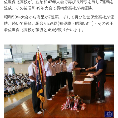
佐世保北高校が、翌昭和42年大会で再び長崎県を制し7連覇を
達成。その後昭和49年大会で長崎北高校が初優勝。
昭和50年大会から海星が7連覇。そして再び佐世保北高校が優
勝、続いて長崎北陽台が2連覇(初優勝・昭和58年)・その後王
者佐世保北高校が優勝と4強が競り合います。