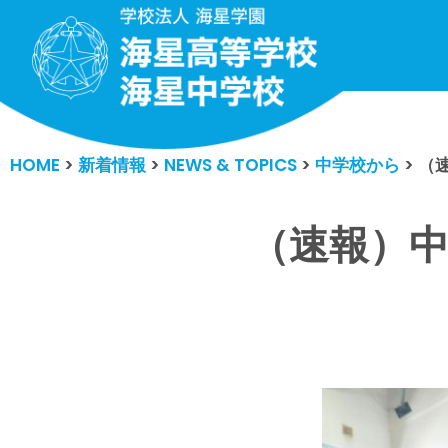
コ
ン
テ
ン
HOME
>
新着情報
>
NEWS & TOPICS
>
中学校から
>
（
ツ
へ
ス
（速報）中
キ
ッ
プ