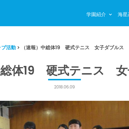
学園紹介
海星
ラブ活動
>
（速報）中総体19 硬式テニス 女子ダブルス
総体19 硬式テニス 
2018.06.09