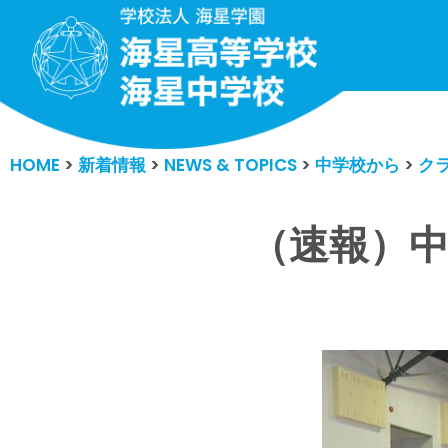
コ
ン
テ
ン
HOME
>
新着情報
>
NEWS & TOPICS
>
中学校から
>
ク
ツ
へ
ス
（速報）中
キ
ッ
プ