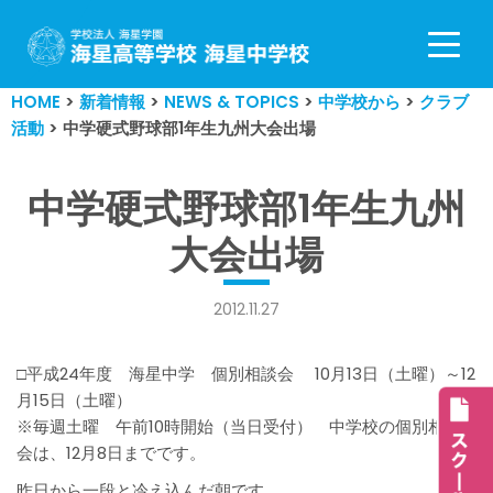
コ
ン
HOME
>
新着情報
>
NEWS & TOPICS
>
中学校から
>
クラブ
テ
活動
>
中学硬式野球部1年生九州大会出場
ン
ツ
へ
中学硬式野球部1年生九州
ス
大会出場
キ
ッ
プ
2012.11.27
□平成24年度 海星中学 個別相談会 10月13日（土曜）～12
月15日（土曜）
※毎週土曜 午前10時開始（当日受付） 中学校の個別相談
会は、12月8日までです。
昨日から一段と冷え込んだ朝です。