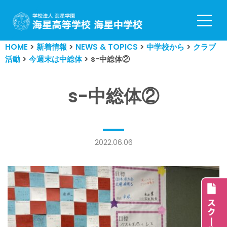
コ
ン
HOME
>
新着情報
>
NEWS & TOPICS
>
中学校から
>
クラブ
テ
活動
>
今週末は中総体
>
s-中総体②
ン
ツ
へ
s-中総体②
ス
キ
ッ
プ
2022.06.06